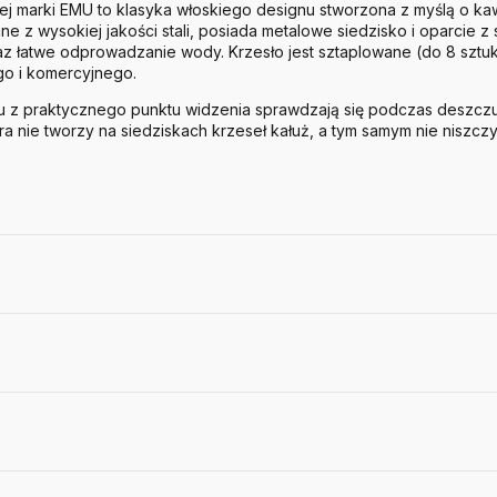
j marki EMU to klasyka włoskiego designu stworzona z myślą o kaw
 z wysokiej jakości stali, posiada metalowe siedzisko i oparcie z 
az łatwe odprowadzanie wody. Krzesło jest sztaplowane (do 8 sztu
go i komercyjnego.
ciu z praktycznego punktu widzenia sprawdzają się podczas deszcz
 nie tworzy na siedziskach krzeseł kałuż, a tym samym nie niszczy