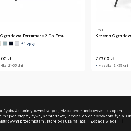
Emu
 Ogrodowa Terramare 2 Os. Emu
Krzesło Ogrodow
+4 opcji
.00 zł
773.00 zł
yłka: 21-35 dni
wysyłka: 21-35 dni
o życia. Jesteśmy czymś więcej, niż salonem meblowym i sklepem
e miejsca ciepłe, żywe, komfortowe, idealne do celebrowania życia. 
yjątkowymi przedmiotami, które posłużą na lata.
Zobacz więcej