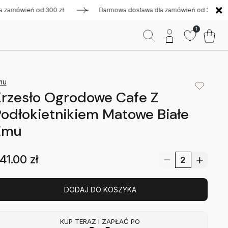
ówień od 300 zł
Darmowa dostawa dla zamówień od 300 zł
1
mu
rzesło Ogrodowe Cafe Z
odłokietnikiem Matowe Białe
Emu
41.00
zł
DODAJ DO KOSZYKA
KUP TERAZ I ZAPŁAĆ PO