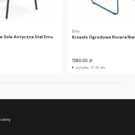
Emu
e Sole Antyczna Stal Emu
Krzesło Ogrodowe Riviera Ni
1380.00 zł
wysyłka: 21-35 dni
Chcemy