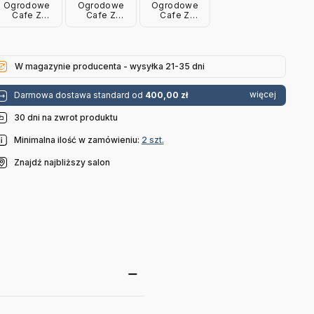
Ogrodowe
Ogrodowe
Ogrodowe
Cafe Z
Cafe Z
Cafe Z
Podłokietnikiem
Podłokietnikiem
Podłokietnikiem
Żółte Emu
Cementowa
Czerwone
Szarość Emu
Emu
W magazynie producenta - wysyłka 21-35 dni
więcej
Darmowa dostawa standard od
400,00 zł
30 dni na zwrot produktu
Minimalna ilość w zamówieniu:
2 szt.
Znajdź najbliższy salon