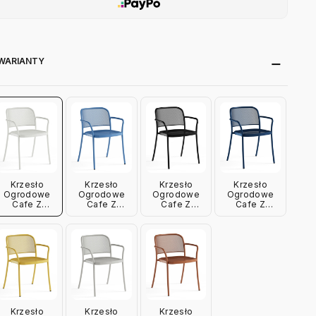
WARIANTY
Krzesło
Krzesło
Krzesło
Krzesło
Ogrodowe
Ogrodowe
Ogrodowe
Ogrodowe
Cafe Z
Cafe Z
Cafe Z
Cafe Z
Podłokietnikiem
Podłokietnikiem
Podłokietnikiem
Podłokietnikiem
Matowe Białe
Niebieskie
Czarne Emu
Ciemnoniebieskie
Emu
Emu
Emu
Krzesło
Krzesło
Krzesło