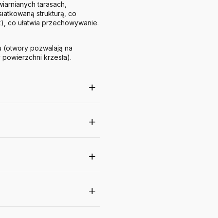
iarnianych tarasach,
siatkowaną strukturą, co
k), co ułatwia przechowywanie.
u (otwory pozwalają na
 powierzchni krzesła).