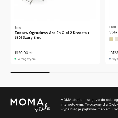
Emu
Emu
Sofa
Zestaw Ogrodowy Arc En Ciel 2 Krzesła +
Stół Szary Emu
1629.00 zł
13123
w magazynie
wys
MOMA studio – wnętrze do dobreg
internetowym. Tworzymy dla Ciebi
wypełniać je pięknymi meblami i w