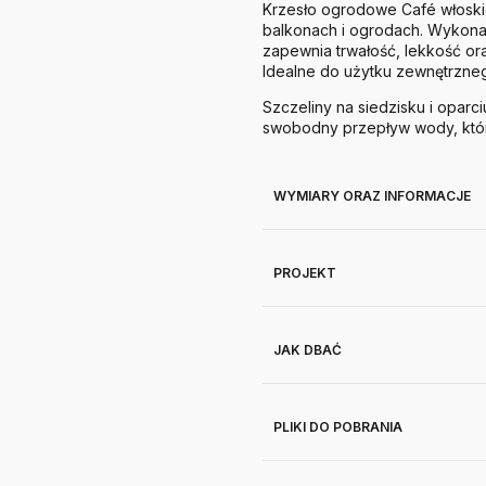
Krzesło ogrodowe Café włoskie
balkonach i ogrodach. Wykonane
zapewnia trwałość, lekkość or
Idealne do użytku zewnętrzne
Szczeliny na siedzisku i opar
swobodny przepływ wody, która
WYMIARY ORAZ INFORMACJE
PROJEKT
JAK DBAĆ
PLIKI DO POBRANIA