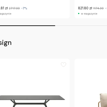
81 zł
821.80 zł
2717.00
-7%
1174.00
agazynie
w magazynie
sign