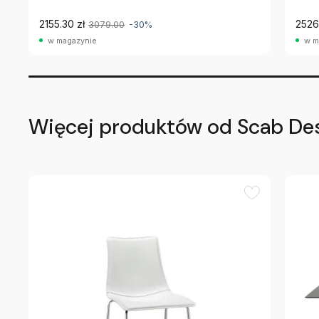
2155.30 zł
2526.
3079.00
-30%
w magazynie
w m
Więcej produktów od Scab De