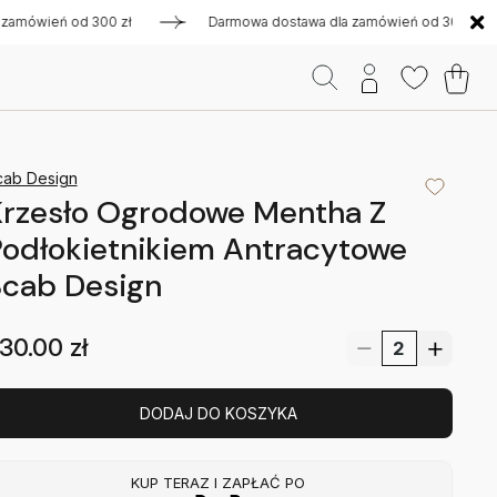
ień od 300 zł
Darmowa dostawa dla zamówień od 300 zł
cab Design
Krzesło Ogrodowe Mentha Z
odłokietnikiem Antracytowe
Scab Design
30.00
zł
DODAJ DO KOSZYKA
KUP TERAZ I ZAPŁAĆ PO