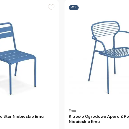
-30%
Emu
e Star Niebieskie Emu
Krzesło Ogrodowe Apero Z Po
Niebieskie Emu