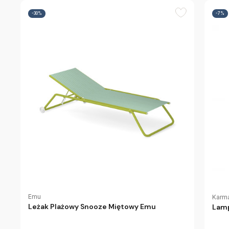
-30%
-7%
Emu
Karm
Leżak Plażowy Snooze Miętowy Emu
Lamp