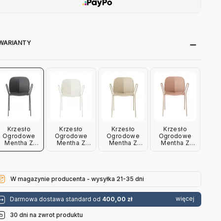
WARIANTY
Krzesło
Krzesło
Krzesło
Krzesło
Ogrodowe
Ogrodowe
Ogrodowe
Ogrodowe
Mentha Z
Mentha Z
Mentha Z
Mentha Z
Podłokietnikiem
Podłokietnikiem
Podłokietnikiem
Podłokietnikiem
Antracytowe
Lniane Scab
Gołębi Szary
Caramel
Scab Design
Design
Scab Design
Scab Design
W magazynie producenta - wysyłka 21-35 dni
więcej
Darmowa dostawa standard od
400,00 zł
30 dni na zwrot produktu