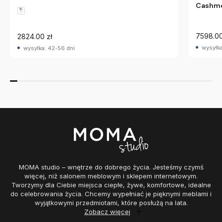
Cashme
7598.00
2824.00 zł
wysyłka
wysyłka: 42-56 dni
MOMA studio – wnętrze do dobrego życia. Jesteśmy czymś
więcej, niż salonem meblowym i sklepem internetowym.
Tworzymy dla Ciebie miejsca ciepłe, żywe, komfortowe, idealne
do celebrowania życia. Chcemy wypełniać je pięknymi meblami i
wyjątkowymi przedmiotami, które posłużą na lata.
Zobacz więcej