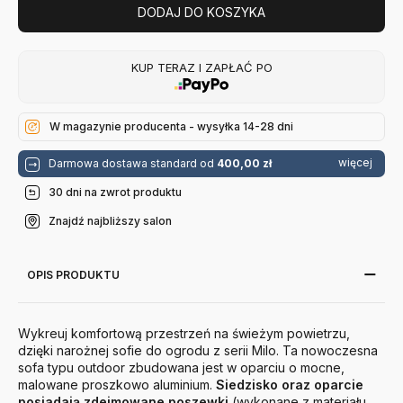
DODAJ DO KOSZYKA
KUP TERAZ I ZAPŁAĆ PO
W magazynie producenta - wysyłka 14-28 dni
więcej
Darmowa dostawa standard od
400,00 zł
30 dni na zwrot produktu
Znajdź najbliższy salon
OPIS PRODUKTU
Wykreuj komfortową przestrzeń na świeżym powietrzu,
dzięki narożnej sofie do ogrodu z serii Milo. Ta nowoczesna
sofa typu outdoor zbudowana jest w oparciu o mocne,
malowane proszkowo aluminium.
Siedzisko oraz oparcie
posiadają zdejmowane poszewki
(wykonane z materiału