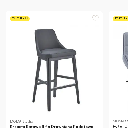
TYLKO U NAS
TYLKO U N
MOMA St
MOMA Studio
Fotel 
Krzesło Barowe Rifin Drewniana Podstawa