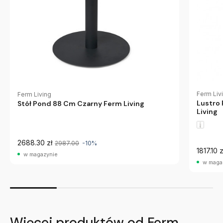
Ferm Liv
Ferm Living
Lustro
Stół Pond 88 Cm Czarny Ferm Living
Living
2688.30 zł
2987.00
-10%
1817.10 z
w magazynie
w maga
Więcej produktów od Ferm