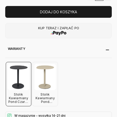
DODAJ DO KOSZYKA
KUP TERAZ I ZAPŁAĆ PO
WARIANTY
Stolik
Stolik
Kawiarniany
Kawiarniany
Pond Czarny
Pond
Ferm Living
Kaszmirowy
Ferm Living
W magazynie - wysyłka 14-21 dni