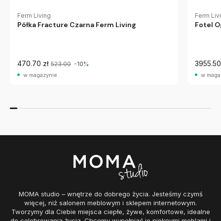
Ferm Living
Ferm Liv
Półka Fracture Czarna Ferm Living
Fotel O
470.70 zł
3955.50
523.00
-10%
w magazynie
w maga
MOMA studio – wnętrze do dobrego życia. Jesteśmy czymś
więcej, niż salonem meblowym i sklepem internetowym.
Tworzymy dla Ciebie miejsca ciepłe, żywe, komfortowe, idealne
do celebrowania życia. Chcemy wypełniać je pięknymi meblami i