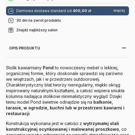
więcej
Darmowa dostawa standard od
400,00 zł
30 dni na zwrot produktu
Znajdź najbliższy salon
OPIS PRODUKTU
Stolik kawiarniany
Pond
to nowoczesny mebel o lekkiej,
organicznej formie, który doskonale sprawdzi się zarówno
we wnętrzach, jak i w przestrzeni outdoorowej.
Charakterystyczny blat tworzy nieregularny, miękki okrąg
inspirowany naturalnymi kształtami, a całość wspiera smukła
kolumna nadająca stolikowi minimalistyczny wygląd. Dzięki
temu model Pond świetnie odnajdzie się na
balkonie,
tarasie, w ogrodzie, kuchni lub w przestrzeni kawiarni i
restauracji
.
Konstrukcja wykonana jest w całości z
wytrzymałej stali
konstrukcyjnej ocynkowanej i malowanej proszkowo
, co
zapewnia wysoką odporność na warunki atmosferyczne oraz