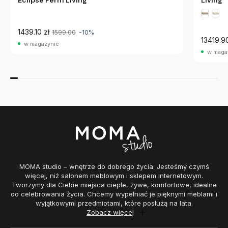
Eclipse Ferm Living
Living
1439.10 zł
1599.00
-10%
13419.90
w magazynie
w maga
MOMA studio – wnętrze do dobrego życia. Jesteśmy czymś
więcej, niż salonem meblowym i sklepem internetowym.
Tworzymy dla Ciebie miejsca ciepłe, żywe, komfortowe, idealne
do celebrowania życia. Chcemy wypełniać je pięknymi meblami i
wyjątkowymi przedmiotami, które posłużą na lata.
Zobacz więcej