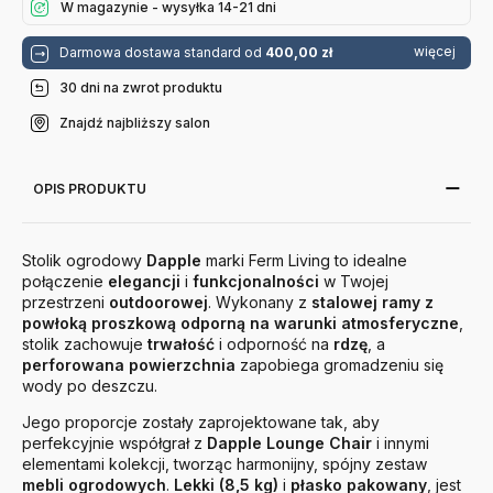
W magazynie - wysyłka 14-21 dni
więcej
Darmowa dostawa standard od
400,00 zł
30 dni na zwrot produktu
Znajdź najbliższy salon
OPIS PRODUKTU
Stolik ogrodowy
Dapple
marki
Ferm Living
to idealne
połączenie
elegancji
i
funkcjonalności
w Twojej
przestrzeni
outdoorowej
. Wykonany z
stalowej ramy z
powłoką proszkową odporną na warunki atmosferyczne
,
stolik zachowuje
trwałość
i odporność na
rdzę
, a
perforowana powierzchnia
zapobiega gromadzeniu się
wody po deszczu.
Jego proporcje zostały zaprojektowane tak, aby
perfekcyjnie współgrał z
Dapple Lounge Chair
i innymi
elementami kolekcji, tworząc harmonijny, spójny zestaw
mebli ogrodowych
.
Lekki (8,5 kg)
i
płasko pakowany
, jest