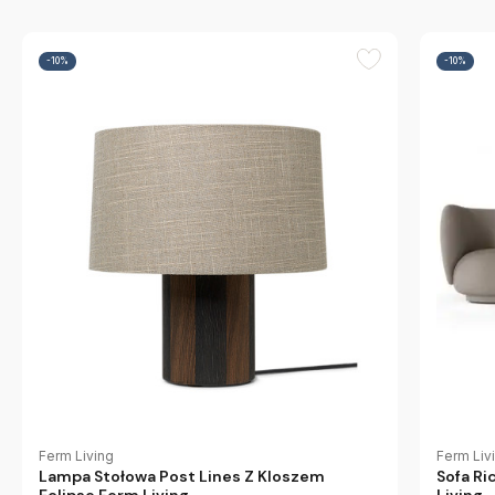
-10%
-10%
Ferm Living
Ferm Liv
Lampa Stołowa Post Lines Z Kloszem
Sofa Ri