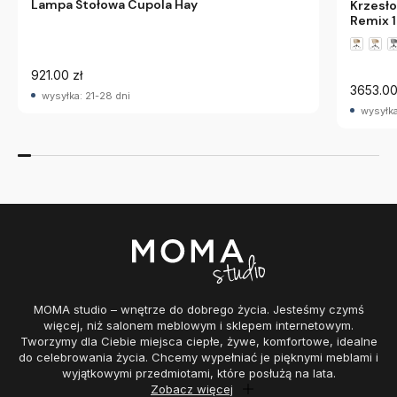
Lampa Stołowa Cupola Hay
Krzesł
Remix 
921.00 zł
3653.00
wysyłka: 21-28 dni
wysyłka
MOMA studio – wnętrze do dobrego życia. Jesteśmy czymś
więcej, niż salonem meblowym i sklepem internetowym.
Tworzymy dla Ciebie miejsca ciepłe, żywe, komfortowe, idealne
do celebrowania życia. Chcemy wypełniać je pięknymi meblami i
wyjątkowymi przedmiotami, które posłużą na lata.
Zobacz więcej