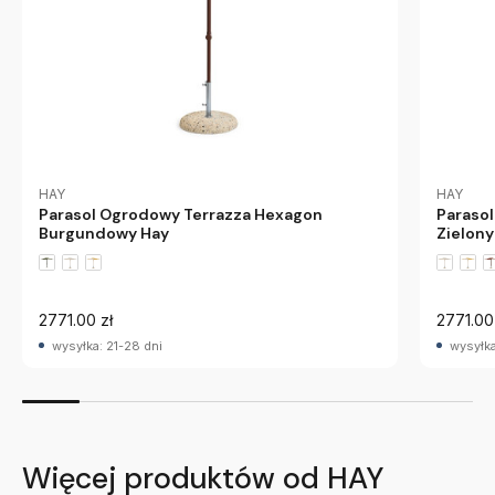
HAY
HAY
Parasol Ogrodowy Terrazza Hexagon
Paraso
Burgundowy Hay
Zielony
2771.00 zł
2771.00
wysyłka: 21-28 dni
wysyłka
Więcej produktów od HAY