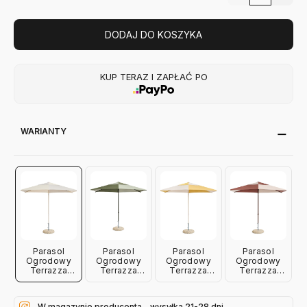
DODAJ DO KOSZYKA
KUP TERAZ I ZAPŁAĆ PO
WARIANTY
Parasol
Parasol
Parasol
Parasol
Ogrodowy
Ogrodowy
Ogrodowy
Ogrodowy
Terrazza
Terrazza
Terrazza
Terrazza
Hexagon
Hexagon
Hexagon
Hexagon
Szary Hay
Zielony Hay
Ochra Hay
Burgundowy
Hay
W magazynie producenta - wysyłka 21-28 dni