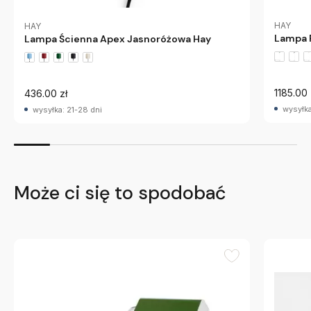
HAY
HAY
Lampa 
Lampa Ścienna Apex Jasnoróżowa Hay
1185.00 
436.00 zł
wysyłka
wysyłka: 21-28 dni
Może ci się to spodobać