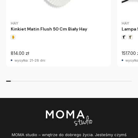
HAY
HAY
Kinkiet Matin Flush 50 Cm Biały Hay
Lampa S
814.00 zł
1517.00 
wysyłka: 21-28 dni
wysyłka
MOMA studio – wnętrze do dobrego życia. Jesteśmy czymś