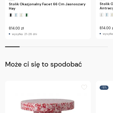
Stolik 
Stolik Okazjonalny Facet 66 Cm Jasnoszary
Antrac
Hay
814.00 z
814.00 zł
wysyłka
wysyłka: 21-28 dni
Może ci się to spodobać
-12%