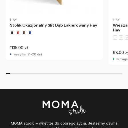
HAY
HAY
Wieszak
Stolik Okazjonalny Slit Dąb Lakierowany Hay
Hay
1135.00 zł
68.00 z
wysyłka: 21-28 dni
w maga
MOMA studio – wnętrze do dobrego życia. Jesteśmy czymś