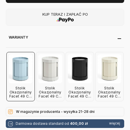
KUP TERAZ I ZAPŁAĆ PO
WARIANTY
Stolik
Stolik
Stolik
Stolik
Okazjonalny
Okazjonalny
Okazjonalny
Okazjonalny
Facet 49 Cm
Facet 49 Cm
Facet 49 Cm
Facet 49 Cm
Jasnoniebieski
Jasnoszary
Antracytowy
Beżowy Hay
Hay
Hay
Hay
W magazynie producenta - wysyłka 21-28 dni
więcej
Darmowa dostawa standard od
400,00 zł