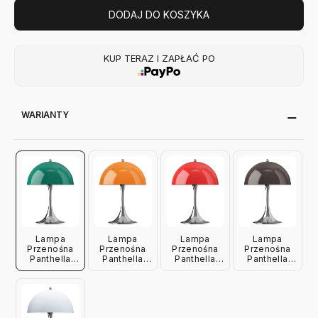
DODAJ DO KOSZYKA
KUP TERAZ I ZAPŁAĆ PO
WARIANTY
Lampa
Lampa
Lampa
Lampa
Przenośna
Przenośna
Przenośna
Przenośna
Panthella
Panthella
Panthella
Panthella
Originals 250
Originals 250
Originals 250
Originals 250
Zielona
Pomarańczowa
Czerwona
Brązowa
Louis
Louis
Louis
Louis
Poulsen
Poulsen
Poulsen
Poulsen