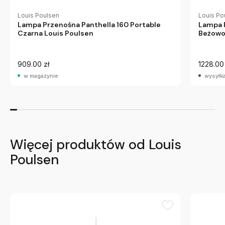
Louis Poulsen
Louis Po
Lampa Przenośna Panthella 160 Portable
Lampa P
Czarna Louis Poulsen
Beżowo
909.00 zł
1228.00 
w magazynie
wysyłka
Więcej produktów od Louis
Poulsen