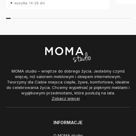
wysyłka: 14-28 dni
MOMA studio – wnętrze do dobrego życia. Jesteśmy czymś
więcej, niż salonem meblowym i sklepem internetowym.
Tworzymy dla Ciebie miejsca ciepłe, żywe, komfortowe, idealne
do celebrowania życia. Chcemy wypełniać je pięknymi meblami i
wyjątkowymi przedmiotami, które posłużą na lata.
Zobacz więcej
INFORMACJE
O MOMA studio