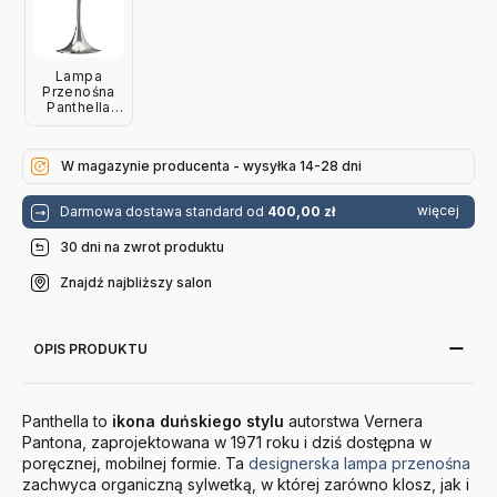
Lampa
Przenośna
Panthella
Originals 250
Niebiesko-
Szara Louis
W magazynie producenta - wysyłka 14-28 dni
Poulsen
więcej
Darmowa dostawa standard od
400,00 zł
30 dni na zwrot produktu
Znajdź najbliższy salon
OPIS PRODUKTU
Panthella to
ikona duńskiego stylu
autorstwa Vernera
Pantona, zaprojektowana w 1971 roku i dziś dostępna w
poręcznej, mobilnej formie. Ta
designerska lampa przenośna
zachwyca organiczną sylwetką, w której zarówno klosz, jak i