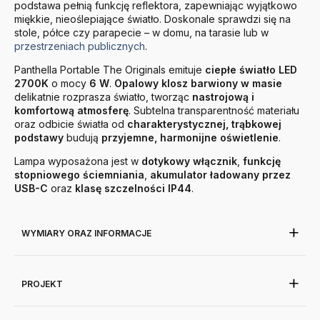
podstawa pełnią funkcję reflektora, zapewniając wyjątkowo
miękkie, nieoślepiające światło. Doskonale sprawdzi się na
stole, półce czy parapecie – w domu, na tarasie lub w
przestrzeniach publicznych
.
Panthella Portable The Originals emituje
ciepłe światło LED
2700K
o mocy
6
W
.
Opalowy klosz barwiony w masie
delikatnie rozprasza światło, tworząc
nastrojową i
komfortową atmosferę
. Subtelna transparentność materiału
oraz odbicie światła od
charakterystycznej, trąbkowej
podstawy
budują
przyjemne, harmonijne oświetlenie
.
Lampa wyposażona jest w
dotykowy włącznik
,
funkcję
stopniowego ściemniania
,
akumulator ładowany przez
USB-C
oraz
klasę szczelności IP44
.
WYMIARY ORAZ INFORMACJE
PROJEKT