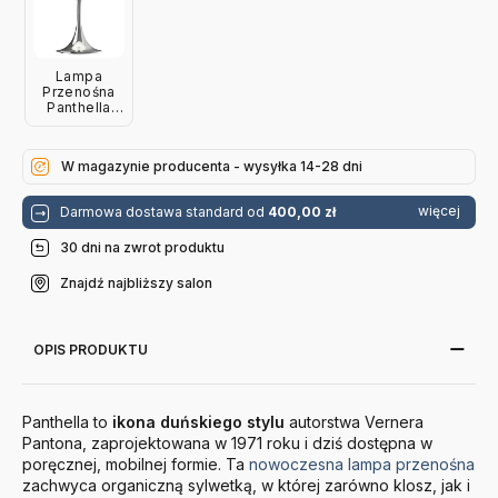
Lampa
Przenośna
Panthella
Originals 250
Niebiesko-
Szara Louis
W magazynie producenta - wysyłka 14-28 dni
Poulsen
więcej
Darmowa dostawa standard od
400,00 zł
30 dni na zwrot produktu
Znajdź najbliższy salon
OPIS PRODUKTU
Panthella to
ikona duńskiego stylu
autorstwa Vernera
Pantona, zaprojektowana w 1971 roku i dziś dostępna w
poręcznej, mobilnej formie. Ta
nowoczesna lampa przenośna
zachwyca organiczną sylwetką, w której zarówno klosz, jak i