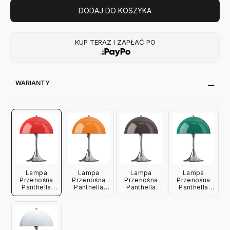
DODAJ DO KOSZYKA
KUP TERAZ I ZAPŁAĆ PO
WARIANTY
Lampa
Lampa
Lampa
Lampa
Przenośna
Przenośna
Przenośna
Przenośna
Panthella
Panthella
Panthella
Panthella
Originals 250
Originals 250
Originals 250
Originals 250
Czerwona
Pomarańczowa
Brązowa
Zielona
Louis
Louis
Louis
Louis
Poulsen
Poulsen
Poulsen
Poulsen