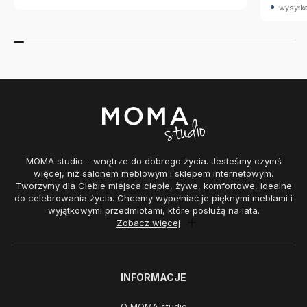
wysyłka
MOMA studio – wnętrze do dobrego życia. Jesteśmy czymś
więcej, niż salonem meblowym i sklepem internetowym.
Tworzymy dla Ciebie miejsca ciepłe, żywe, komfortowe, idealne
do celebrowania życia. Chcemy wypełniać je pięknymi meblami i
wyjątkowymi przedmiotami, które posłużą na lata.
Zobacz więcej
INFORMACJE
O MOMA studio