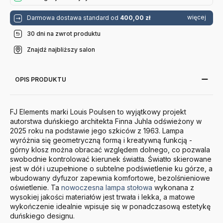
więcej
Darmowa dostawa standard od
400,00 zł
30 dni na zwrot produktu
Znajdź najbliższy salon
OPIS PRODUKTU
FJ Elements marki Louis Poulsen to wyjątkowy projekt
autorstwa duńskiego architekta Finna Juhla odświeżony w
2025 roku na podstawie jego szkiców z 1963. Lampa
wyróżnia się geometryczną formą i kreatywną funkcją -
górny klosz można obracać względem dolnego, co pozwala
swobodnie kontrolować kierunek światła. Światło skierowane
jest w dół i uzupełnione o subtelne podświetlenie ku górze, a
wbudowany dyfuzor zapewnia komfortowe, bezolśnieniowe
oświetlenie. Ta
nowoczesna lampa stołowa
wykonana z
wysokiej jakości materiałów jest trwała i lekka, a matowe
wykończenie idealnie wpisuje się w ponadczasową estetykę
duńskiego designu.