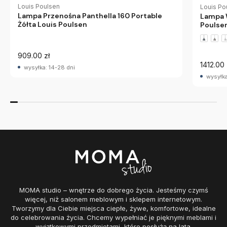
Louis Poulsen
Louis Po
Lampa Przenośna Panthella 160 Portable
Lampa 
Żółta Louis Poulsen
Poulse
909.00 zł
1412.00 
wysyłka: 14-28 dni
wysyłka
MOMA studio – wnętrze do dobrego życia. Jesteśmy czymś
więcej, niż salonem meblowym i sklepem internetowym.
Tworzymy dla Ciebie miejsca ciepłe, żywe, komfortowe, idealne
do celebrowania życia. Chcemy wypełniać je pięknymi meblami i
wyjątkowymi przedmiotami, które posłużą na lata.