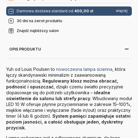
więcej
Darmowa dostawa standard od
400,00 zł
30 dni na zwrot produktu
Znajdź najbliższy salon
OPIS PRODUKTU
Yuh od Louis Poulsen to
nowoczesna lampa ścienna
, która
łączy skandynawski minimalizm z zaawansowaną
funkcjonalnością.
Regulowany klosz można obracać,
podnosić i opuszczać
, dzięki czemu światło precyzyjnie
dopasowuje się do potrzeb użytkownika –
idealne
oświetlenie do salonu lub strefy pracy
. Wbudowany moduł
LED 10 W oferuje płynne przyciemnianie w zakresie 15–100%,
miękkie włączanie i wyłączanie (fade in/out) oraz praktyczny
timer (4 lub 8 godzin).
System pamięci zapamiętuje ostatni
poziom jasności, a całość obsługuje jeden, dyskretny
przycisk.
Lampa wykonana jest z odlewanego aluminium, do tego