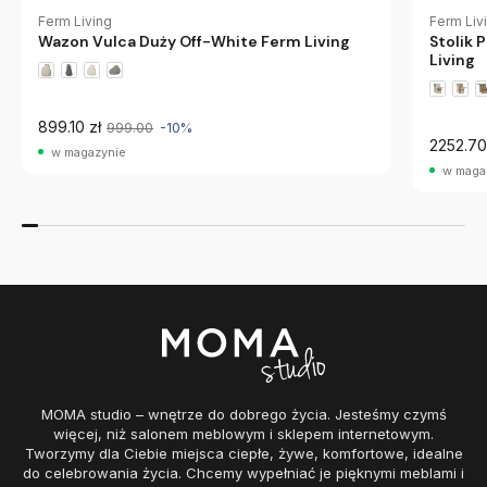
Ferm Liv
Ferm Living
Stolik
Wazon Vulca Duży Off-White Ferm Living
Living
899.10 zł
999.00
-10%
2252.70
w magazynie
w maga
MOMA studio – wnętrze do dobrego życia. Jesteśmy czymś
więcej, niż salonem meblowym i sklepem internetowym.
Tworzymy dla Ciebie miejsca ciepłe, żywe, komfortowe, idealne
do celebrowania życia. Chcemy wypełniać je pięknymi meblami i