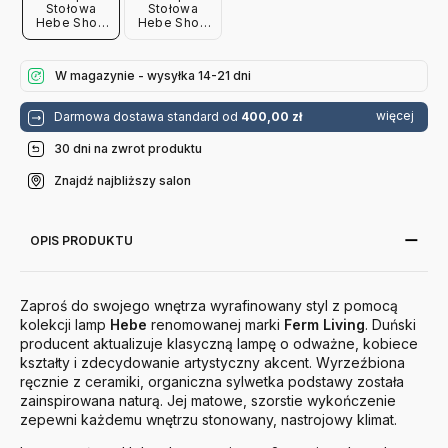
Stołowa
Stołowa
Hebe Short
Hebe Short
Curry Black
Natural Blue
Base Ferm
Base Ferm
Living
Living
W magazynie - wysyłka 14-21 dni
więcej
Darmowa dostawa standard od
400,00 zł
30 dni na zwrot produktu
Znajdź najbliższy salon
OPIS PRODUKTU
Zaproś do swojego wnętrza wyrafinowany styl z pomocą
kolekcji lamp
Hebe
renomowanej marki
Ferm
Living
. Duński
producent aktualizuje klasyczną lampę o odważne, kobiece
kształty i zdecydowanie artystyczny akcent. Wyrzeźbiona
ręcznie z ceramiki, organiczna sylwetka podstawy została
zainspirowana naturą. Jej matowe, szorstie wykończenie
zepewni każdemu wnętrzu stonowany, nastrojowy klimat.