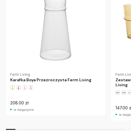
Ferm Living
Ferm Liv
Karafka Boya Przezroczysta Ferm Living
Zestaw 
Living
208.00 zł
147.00 z
w magazynie
w maga