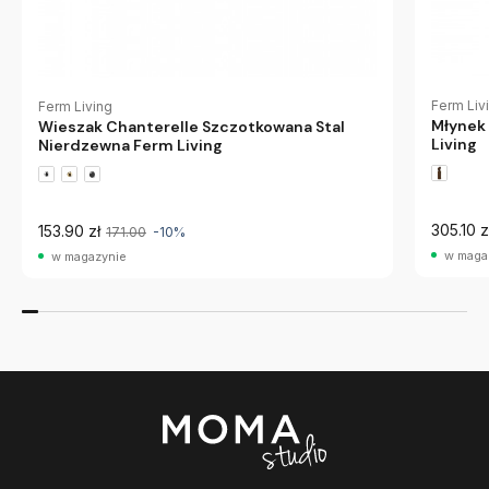
Ferm Liv
Ferm Living
Młynek
Wieszak Chanterelle Szczotkowana Stal
Living
Nierdzewna Ferm Living
305.10 z
153.90 zł
171.00
-10%
w maga
w magazynie