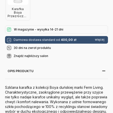
Karafka
Boya
Przezroczysta
Ferm Living
W magazynie - wysyłka 14-21 dni
więcej
Darmowa dostawa standard od
400,00 zł
30 dni na zwrot produktu
Znajdź najbliższy salon
OPIS PRODUKTU
Szklana karafka z kolekcji Boya duńskiej marki Ferm Living.
Charakterystyczne, zaokrąglone przewężenie przy szyjce
nie tylko nadaje karafce unikalny wygląd, ale także poprawia
chwyt i komfort nalewania. Wykonana z ustnie formowanego
szkła pochodzącego w 100% z recyklingu stanowi świadomy
wybór w duchu ekologicznego i odpowiedzialnego designu.