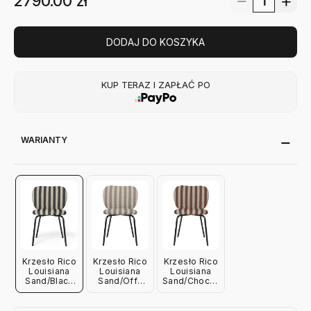
2790.00
zł
DODAJ DO KOSZYKA
KUP TERAZ I ZAPŁAĆ PO
WARIANTY
Krzesło Rico
Krzesło Rico
Krzesło Rico
Louisiana
Louisiana
Louisiana
Sand/Black
Sand/Off-
Sand/Chocolate
Ferm Living
White Ferm
Ferm Living
Living