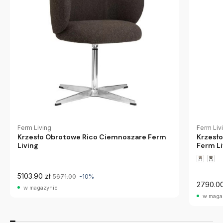
Ferm Living
Ferm Liv
Krzesło Obrotowe Rico Ciemnoszare Ferm
Krzesło
Living
Ferm Li
5103.90 zł
5671.00
-10%
2790.00
w magazynie
w maga