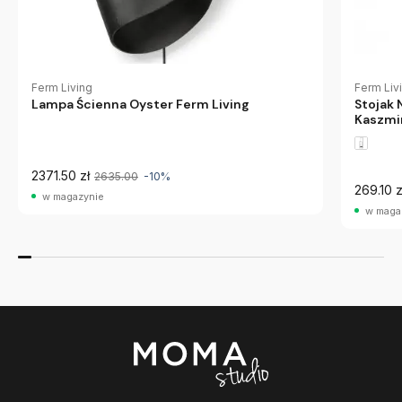
Ferm Living
Ferm Liv
Lampa Ścienna Oyster Ferm Living
Stojak 
Kaszmi
2371.50 zł
2635.00
-10%
269.10 z
w magazynie
w maga