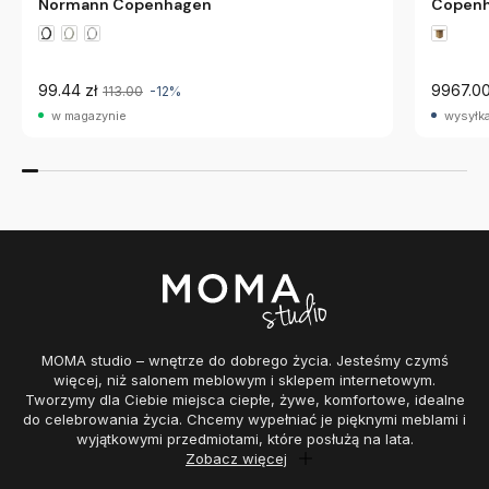
Normann Copenhagen
Copen
99.44 zł
9967.00
113.00
-12%
w magazynie
wysyłka
MOMA studio – wnętrze do dobrego życia. Jesteśmy czymś
więcej, niż salonem meblowym i sklepem internetowym.
Tworzymy dla Ciebie miejsca ciepłe, żywe, komfortowe, idealne
do celebrowania życia. Chcemy wypełniać je pięknymi meblami i
wyjątkowymi przedmiotami, które posłużą na lata.
Zobacz więcej