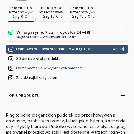
Pudełko Do
Pudełko Do
Pudełko Do
Przechowywania
Przechowywania
Przechowywania
Ring 6 Cm
Ring 10 Cm
Ring 15,5 Cm
Normann
Normann
Normann
Copenhagen
Copenhagen
Copenhagen
W magazynie: 7 szt. - wysyłka 24–48h
Większa ilość: na zamówienie (14-28 dni)
więcej
Darmowa dostawa standard od
400,00 zł
30 dni na zwrot produktu
Do zobaczenia w wybranych salonach
Znajdź najbliższy salon
OPIS PRODUKTU
Ring to seria eleganckich pudełek do przechowywania
drobnych, osobistych rzeczy, takich jak biżuteria, kosmetyki
czy artykuły biurowe.
Pudełko wykonane jest z błyszczącej,
malowanej proszkowo stali i jest dostępne w trzech różnych