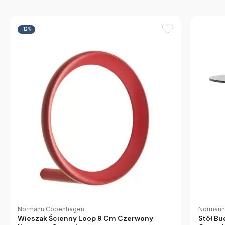
-12%
Normann Copenhagen
Normann
Wieszak Ścienny Loop 9 Cm Czerwony
Stół B