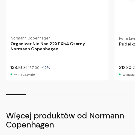
Normann Copenhagen
Ferm Liv
Organizer Nic Nac 22X11Xh4 Czarny
Pudełk
Normann Copenhagen
138.16 zł
312.30 z
157.00
-12%
w magazynie
w maga
Więcej produktów od Normann
Copenhagen