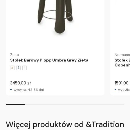
Zieta
Normann
Stołek Barowy Plopp Umbra Grey Zieta
Stołek 
Copen
3450.00 zł
1591.00 
wysyłka: 42-56 dni
wysyłka
Więcej produktów od &Tradition