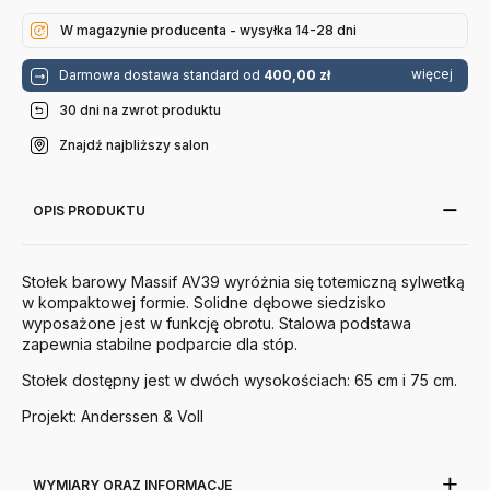
Ciemny Dąb
Naturalny
Ceglasty
Czarny
Beżowy
Andtradition
W magazynie producenta - wysyłka 14-28 dni
Andtradition
Andtradition
więcej
Darmowa dostawa standard od
400,00 zł
30 dni na zwrot produktu
Znajdź najbliższy salon
OPIS PRODUKTU
Stołek barowy Massif AV39 wyróżnia się totemiczną sylwetką
w kompaktowej formie. Solidne dębowe siedzisko
wyposażone jest w funkcję obrotu. Stalowa podstawa
zapewnia stabilne podparcie dla stóp.
Stołek dostępny jest w dwóch wysokościach: 65 cm i 75 cm.
Projekt: Anderssen & Voll
WYMIARY ORAZ INFORMACJE