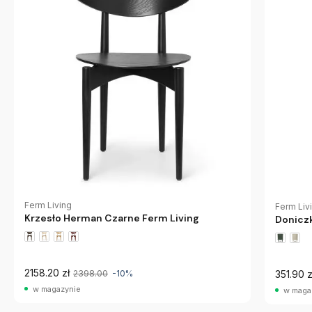
Ferm Living
Ferm Liv
Krzesło Herman Czarne Ferm Living
Doniczk
2158.20 zł
2398.00
-10%
351.90 z
w magazynie
w maga