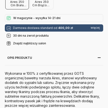
Aires 250
Aires 250
Cm Biała
Cm Brązowa
Ferm Living
Ferm Living
W magazynie - wysyłka 14-21 dni
więcej
Darmowa dostawa standard od
400,00 zł
30 dni na zwrot produktu
Znajdź najbliższy salon
OPIS PRODUKTU
Wykonana w 100% z certyfikowanej przez GOTS
organicznej bawełny narzuta Aires, stanowi wyrafinowany
dodatek do sypialni lub salonu.
Zręcznie wykonana przy
użyciu techniki podwójnego splotu, łączy dwie odrębne
warstwy tkaniny podczas procesu tkania, aby stworzyć
subtelnie marszczoną fakturę powierzchni.
Delikatnie tkany,
kontrastowy pasek jak i frędzle na krawędziach dodają
jeszcze więcej wizualnego zainteresowania.