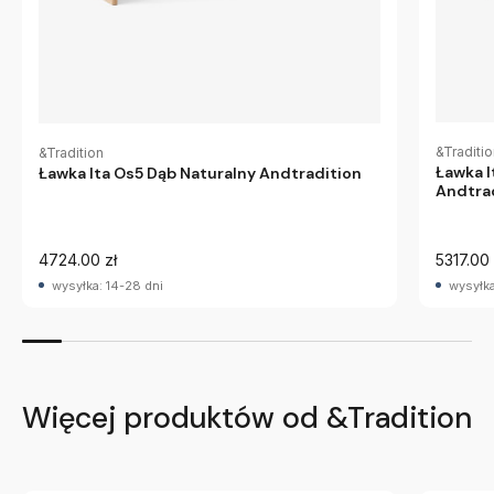
&Traditi
&Tradition
Ławka 
Ławka Ita Os5 Dąb Naturalny Andtradition
Andtra
4724.00 zł
5317.00 
wysyłka: 14-28 dni
wysyłka
Więcej produktów od &Tradition