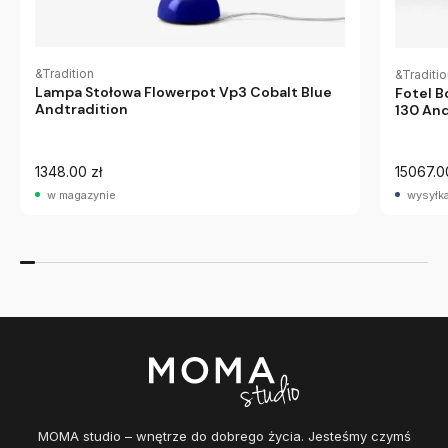
&Tradition
&Traditi
Lampa Stołowa Flowerpot Vp3 Cobalt Blue
Fotel B
Andtradition
130 And
1348.00 zł
15067.0
w magazynie
wysyłka
MOMA studio – wnętrze do dobrego życia. Jesteśmy czymś