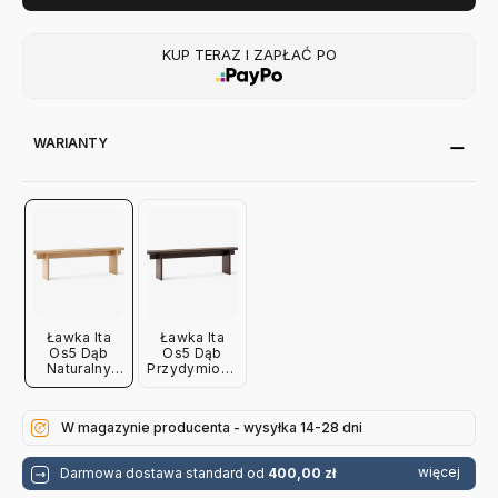
KUP TERAZ I ZAPŁAĆ PO
WARIANTY
Ławka Ita
Ławka Ita
Os5 Dąb
Os5 Dąb
Naturalny
Przydymiony
Andtradition
Andtradition
W magazynie producenta - wysyłka 14-28 dni
więcej
Darmowa dostawa standard od
400,00 zł