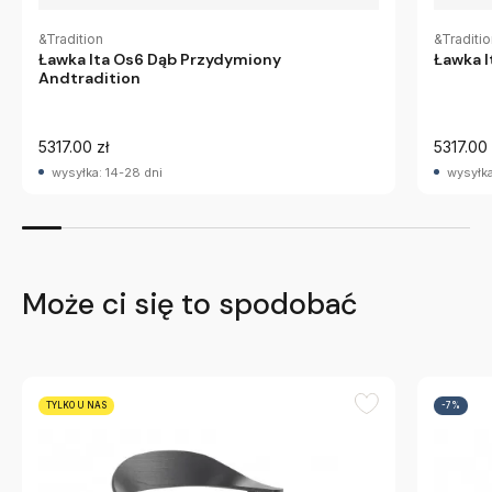
&Tradition
&Traditi
Ławka Ita Os6 Dąb Przydymiony
Ławka I
Andtradition
5317.00 zł
5317.00 
wysyłka: 14-28 dni
wysyłka
Może ci się to spodobać
TYLKO U NAS
-7%