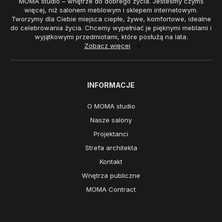
MOMA studio – wnętrze do dobrego życia. Jesteśmy czymś
więcej, niż salonem meblowym i sklepem internetowym.
Tworzymy dla Ciebie miejsca ciepłe, żywe, komfortowe, idealne
do celebrowania życia. Chcemy wypełniać je pięknymi meblami i
wyjątkowymi przedmiotami, które posłużą na lata.
Zobacz więcej
INFORMACJE
O MOMA studio
Nasze salony
Projektanci
Strefa architekta
Kontakt
Wnętrza publiczne
MOMA Contract