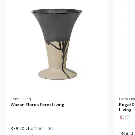
Ferm Living
Ferm Liv
Wazon Flores Ferm Living
Regał D
Living
376.20 zł
418.00
-10%
1349.10 