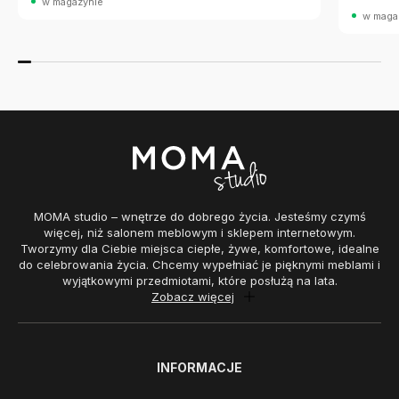
w magazynie
w maga
MOMA studio – wnętrze do dobrego życia. Jesteśmy czymś
więcej, niż salonem meblowym i sklepem internetowym.
Tworzymy dla Ciebie miejsca ciepłe, żywe, komfortowe, idealne
do celebrowania życia. Chcemy wypełniać je pięknymi meblami i
wyjątkowymi przedmiotami, które posłużą na lata.
Zobacz więcej
INFORMACJE