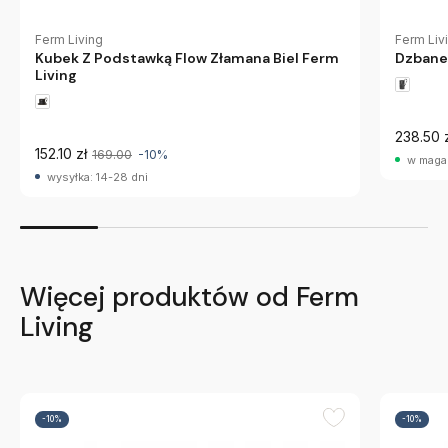
Ferm Living
Ferm Liv
Kubek Z Podstawką Flow Złamana Biel Ferm
Dzbanek
Living
238.50 
152.10 zł
169.00
-10%
w maga
wysyłka: 14-28 dni
Więcej produktów od Ferm
Living
-10%
-10%