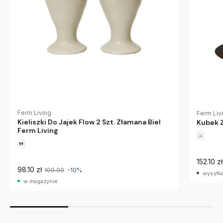
Ferm Living
Ferm Liv
Kieliszki Do Jajek Flow 2 Szt. Złamana Biel
Kubek Z
Ferm Living
152.10 zł
98.10 zł
109.00
-10%
wysyłka
w magazynie