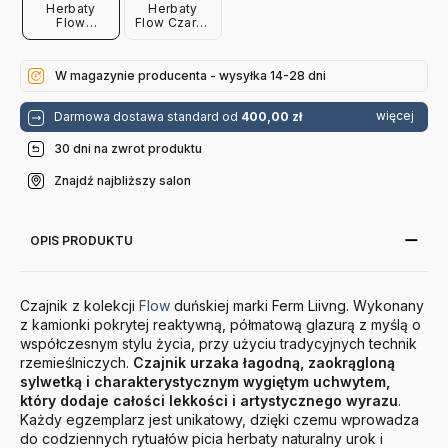
Herbaty
Herbaty
Flow
Flow Czarny
Złamana Biel
Ferm Living
Ferm Living
W magazynie producenta - wysyłka 14-28 dni
więcej
Darmowa dostawa standard od
400,00 zł
30 dni na zwrot produktu
Znajdź najbliższy salon
OPIS PRODUKTU
Czajnik z kolekcji
Flow
duńskiej marki Ferm Liivng. Wykonany
z kamionki pokrytej reaktywną, półmatową glazurą z myślą o
współczesnym stylu życia, przy użyciu tradycyjnych technik
rzemieślniczych.
Czajnik urzaka łagodną, zaokrągloną
sylwetką i charakterystycznym wygiętym uchwytem,
który dodaje całości lekkości i artystycznego wyrazu
.
Każdy egzemplarz jest unikatowy, dzięki czemu wprowadza
do codziennych rytuałów picia herbaty naturalny urok i