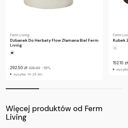
Ferm Living
Ferm Liv
Dzbanek Do Herbaty Flow Złamana Biel Ferm
Kubek Z
Living
152.10 zł
292.50 zł
325.00
-10%
wysyłka
wysyłka: 14-28 dni
Więcej produktów od Ferm
Living