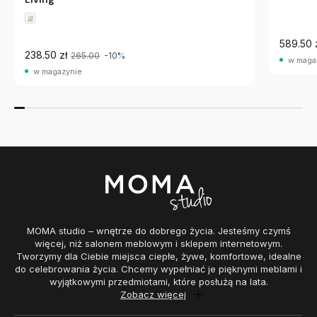
589.50 
238.50 zł
265.00
-10%
w maga
w magazynie
MOMA studio – wnętrze do dobrego życia. Jesteśmy czymś
więcej, niż salonem meblowym i sklepem internetowym.
Tworzymy dla Ciebie miejsca ciepłe, żywe, komfortowe, idealne
do celebrowania życia. Chcemy wypełniać je pięknymi meblami i
wyjątkowymi przedmiotami, które posłużą na lata.
Zobacz więcej