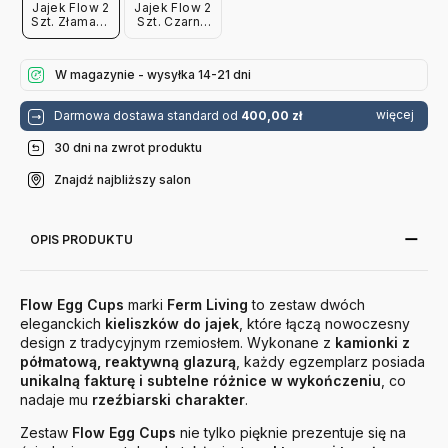
Jajek Flow 2
Jajek Flow 2
Szt. Złamana
Szt. Czarne
Biel Ferm
Ferm Living
Living
W magazynie - wysyłka 14-21 dni
więcej
Darmowa dostawa standard od
400,00 zł
30 dni na zwrot produktu
Znajdź najbliższy salon
OPIS PRODUKTU
Flow Egg Cups
marki
Ferm Living
to zestaw dwóch
eleganckich
kieliszków do jajek
, które łączą nowoczesny
design z tradycyjnym rzemiosłem. Wykonane z
kamionki z
półmatową, reaktywną glazurą
, każdy egzemplarz posiada
unikalną fakturę i subtelne różnice w wykończeniu
, co
nadaje mu
rzeźbiarski charakter
.
Zestaw
Flow Egg Cups
nie tylko pięknie prezentuje się na