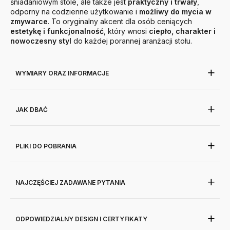
śniadaniowym stole, ale także jest
praktyczny i trwały
,
odporny na codzienne użytkowanie i
możliwy do mycia w
zmywarce
. To oryginalny akcent dla osób ceniących
estetykę i funkcjonalność
, który wnosi
ciepło, charakter i
nowoczesny styl
do każdej porannej aranżacji stołu.
WYMIARY ORAZ INFORMACJE
JAK DBAĆ
PLIKI DO POBRANIA
NAJCZĘŚCIEJ ZADAWANE PYTANIA
ODPOWIEDZIALNY DESIGN I CERTYFIKATY