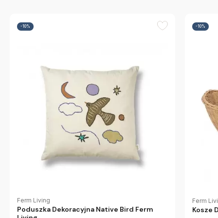
-10%
-10%
Ferm Living
Ferm Liv
Poduszka Dekoracyjna Native Bird Ferm
Kosze 
Living