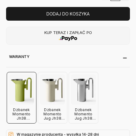
DODAJ DO KOSZYKA
KUP TERAZ I ZAPŁAĆ PO
WARIANTY
Dzbanek
Dzbanek
Dzbanek
Momento
Momento
Momento
Jh38
Jug Jh38
Jug Jh38
Pistacjowy
Ivory
Polished
Andtradition
Andtradition
Steel
Andtradition
W magazynie producenta - wysyłka 14-28 dni