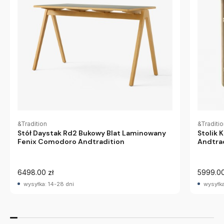
&Tradition
&Traditi
Stół Daystak Rd2 Bukowy Blat Laminowany
Stolik 
Fenix Comodoro Andtradition
Andtra
6498.00 zł
5999.00
wysyłka: 14-28 dni
wysyłka