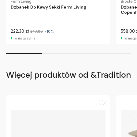
Ferm Living
Broste 
Dzbanek Do Kawy Sekki Ferm Living
Dzbanek
Copen
222.30 zł
558.00 
247.00
-10%
w magazynie
w maga
Więcej produktów od &Tradition