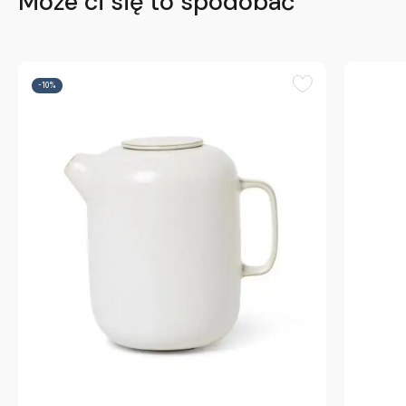
Może ci się to spodobać
-10%