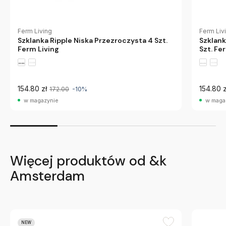
Ferm Living
Ferm Liv
Szklanka Ripple Niska Przezroczysta 4 Szt.
Szklank
Ferm Living
Szt. Fe
154.80 zł
154.80 z
172.00
-10%
w magazynie
w maga
Więcej produktów od &k
Amsterdam
NEW