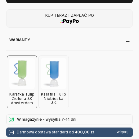
KUP TERAZ I ZAPŁAĆ PO
WARIANTY
Karafka Tulip
Karafka Tulip
Zielona &K
Niebieska
Amsterdam
&K
Amsterdam
W magazynie - wysyłka 7-14 dni
więcej
Darmowa dostawa standard od
400,00 zł