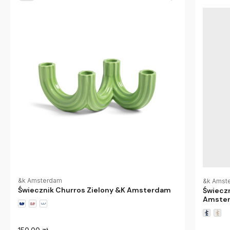
&k Amsterdam
&k Amst
Świecznik Churros Zielony &K Amsterdam
Świecz
Amste