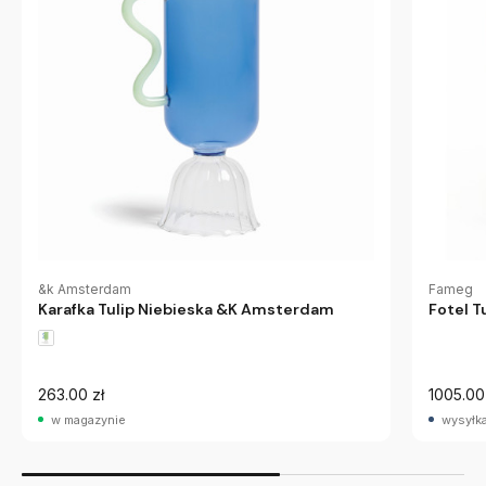
&k Amsterdam
Fameg
Karafka Tulip Niebieska &K Amsterdam
Fotel T
263.00 zł
1005.00
w magazynie
wysyłka