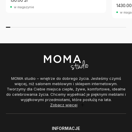
150.00 zł
1430.00
w magazynie
w maga
MOMA studio – wnętrze do dobrego życia. Jesteśmy czymś
więcej, niż salonem meblowym i sklepem internetowym.
Tworzymy dla Ciebie miejsca ciepłe, żywe, komfortowe, idealne
do celebrowania życia. Chcemy wypełniać je pięknymi meblami i
wyjątkowymi przedmiotami, które posłużą na lata.
Zobacz więcej
INFORMACJE