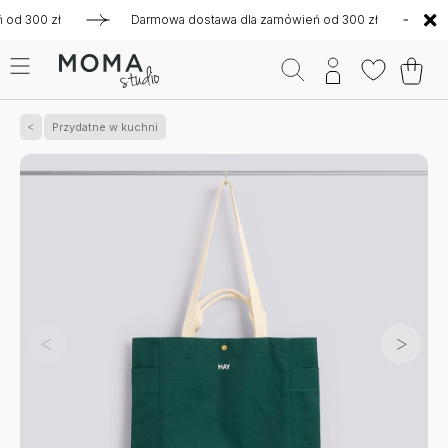
300 zł
Darmowa dostawa dla zamówień od 300 zł
Darmow
Przydatne w kuchni