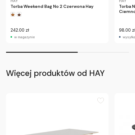
HAY
HAY
Torba Weekend Bag No 2 Czerwona Hay
Torba 
Ciemno
242.00 zł
98.00 z
w magazynie
wysyłka
Więcej produktów od HAY