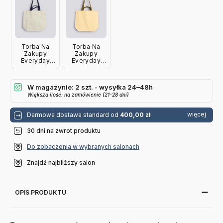
Torba Na
Torba Na
Zakupy
Zakupy
Everyday
Everyday
Tote Bag
Tote Bag
Jasnoszara
Jasnożółta
Hay
Hay
W magazynie: 2 szt. - wysyłka 24–48h
Większa ilość: na zamówienie (21-28 dni)
więcej
Darmowa dostawa standard od
400,00 zł
30 dni na zwrot produktu
Do zobaczenia w wybranych salonach
Znajdź najbliższy salon
OPIS PRODUKTU