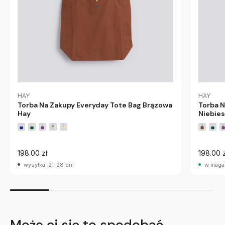
HAY
HAY
Torba Na Zakupy Everyday Tote Bag Brązowa
Torba N
Hay
Niebies
198.00 zł
198.00 z
wysyłka: 21-28 dni
w maga
Może ci się to spodobać