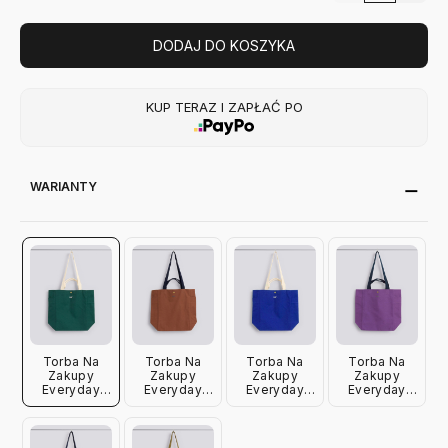
DODAJ DO KOSZYKA
KUP TERAZ I ZAPŁAĆ PO
WARIANTY
Torba Na
Torba Na
Torba Na
Torba Na
Zakupy
Zakupy
Zakupy
Zakupy
Everyday
Everyday
Everyday
Everyday
Tote Bag
Tote Bag
Tote Bag
Tote Bag
Ciemnozielona
Brązowa Hay
Niebieska
Fioletowa
Hay
Hay
Hay