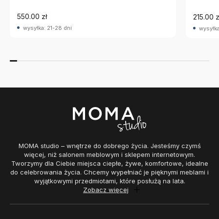
550.00 zł
215.00 z
wysyłka: 21-28 dni
wysyłka
MOMA studio – wnętrze do dobrego życia. Jesteśmy czymś
więcej, niż salonem meblowym i sklepem internetowym.
Tworzymy dla Ciebie miejsca ciepłe, żywe, komfortowe, idealne
do celebrowania życia. Chcemy wypełniać je pięknymi meblami i
wyjątkowymi przedmiotami, które posłużą na lata.
Zobacz więcej