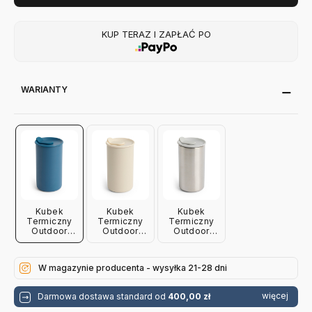
KUP TERAZ I ZAPŁAĆ PO
WARIANTY
Kubek
Kubek
Kubek
Termiczny
Termiczny
Termiczny
Outdoor
Outdoor
Outdoor
Market
Market
Market Szary
Niebieski
Beżowy Hay
Hay
Hay
W magazynie producenta - wysyłka 21-28 dni
więcej
Darmowa dostawa standard od
400,00 zł