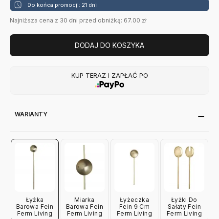
Do końca promocji: 21 dni
Najniższa cena z 30 dni przed obniżką: 67.00 zł
DODAJ DO KOSZYKA
KUP TERAZ I ZAPŁAĆ PO
WARIANTY
Łyżka
Miarka
Łyżeczka
Łyżki Do
Barowa Fein
Barowa Fein
Fein 9 Cm
Sałaty Fein
Ferm Living
Ferm Living
Ferm Living
Ferm Living