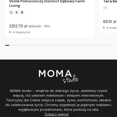
Stolik Pomocniczy Distinct Dębowy Ferm
Taca Ba
Living
89.10 zł
2252.70 zł
2503.00
-10%
w maga
w magazynie
MOMA studio – wnętrze do dobrego życia. Jesteśmy czymś
więcej, niż salonem meblowym i sklepem internetowym.
Tworzymy dla Ciebie miejsca ciepłe, żywe, komfortowe, idealne
do celebrowania życia. Chcemy wypełniać je pięknymi meblami i
wyjątkowymi przedmiotami, które posłużą na lata.
Zobacz więcej