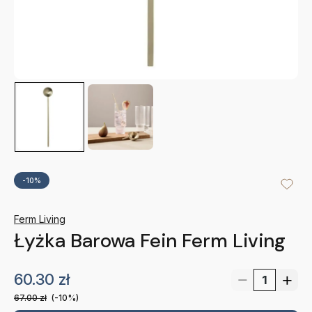
-10%
Ferm Living
Łyżka Barowa Fein Ferm Living
60.30
zł
67.00
zł
(-10%)