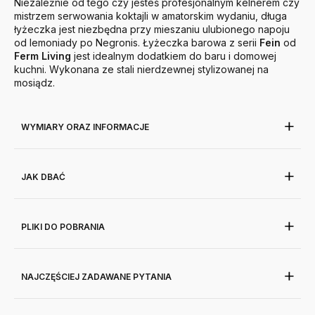
Niezależnie od tego czy jesteś profesjonalnym kelnerem czy
mistrzem serwowania koktajli w amatorskim wydaniu, długa
łyżeczka jest niezbędna przy mieszaniu ulubionego napoju
od lemoniady po Negronis. Łyżeczka barowa z serii
Fein
od
Ferm
Living
jest idealnym dodatkiem do baru i domowej
kuchni. Wykonana ze stali nierdzewnej stylizowanej na
mosiądz.
WYMIARY ORAZ INFORMACJE
JAK DBAĆ
PLIKI DO POBRANIA
NAJCZĘŚCIEJ ZADAWANE PYTANIA