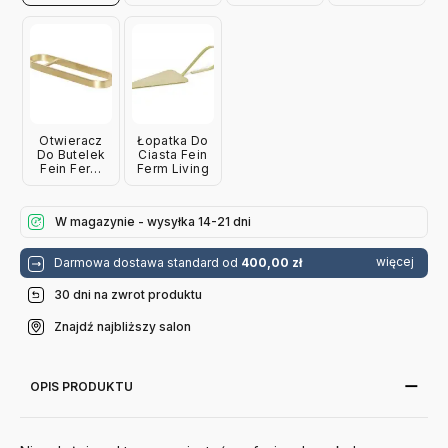
Otwieracz
Łopatka Do
Do Butelek
Ciasta Fein
Fein Ferm
Ferm Living
Living
W magazynie - wysyłka 14-21 dni
więcej
Darmowa dostawa standard od
400,00 zł
30 dni na zwrot produktu
Znajdź najbliższy salon
OPIS PRODUKTU