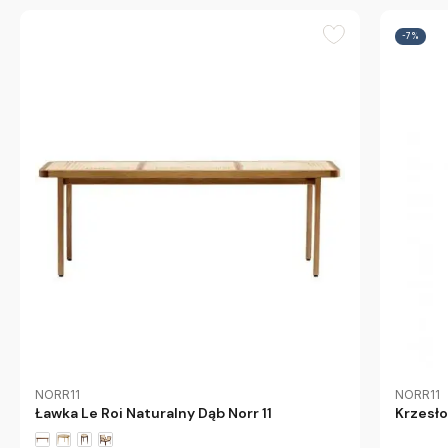
-7%
NORR11
NORR11
Ławka Le Roi Naturalny Dąb Norr 11
Krzesło