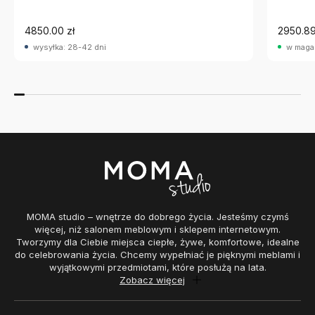
4850.00 zł
2950.89
wysyłka: 28-42 dni
w maga
MOMA studio – wnętrze do dobrego życia. Jesteśmy czymś
więcej, niż salonem meblowym i sklepem internetowym.
Tworzymy dla Ciebie miejsca ciepłe, żywe, komfortowe, idealne
do celebrowania życia. Chcemy wypełniać je pięknymi meblami i
wyjątkowymi przedmiotami, które posłużą na lata.
Zobacz więcej