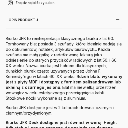
Znajdź najbliższy salon
OPIS PRODUKTU
Biurko JFK to reinterpretacja klasycznego biurka z lat 60.
Fornirowany blat posiada 3 szuflady, które idealnie nadają się
do dokumentów, notatek, artykułów biurowych... Każda
szuflada ma małą gałkę z radełkowaną fakturą jako
odniesienie do starych przycisków radiowych z lat 50. i 60.
XX wieku. Nazwa biurka jest hołdem dla klasycznych,
duńskich biurek często używanych przez Johna F.
Kennedy'ego w latach 60. XX wieku.
Rdzeń blatu wykonany
jest z płyty MDF i dostępny z fornirem palisandrowym lub
okleiną z czarnego jesionu
. Blat ma niewielką przestrzeń
wewnątrz w celu estetycznego przeciągnięcia kabli.
Stożkowe nóżki wykonane są z aluminium.
Biurko JFK dostępne jest w 2 kolorach drewna; czarnym i
ciemnym/przydymionym.
Biurko JFK Desk dostępne jest również w wersji Height
Adjustable Legs co oznacza, że posiada regulowane