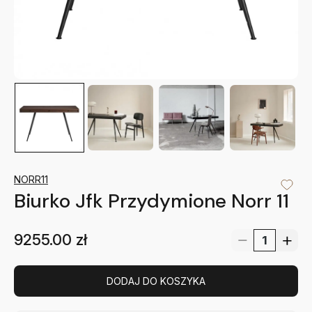
NORR11
Biurko Jfk Przydymione Norr 11
9255.00
zł
DODAJ DO KOSZYKA