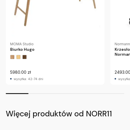
Normann
MOMA Studio
Krzesło
Biurko Hugo
Norman
5980.00 zł
2493.00
wysyłka: 42-74 dni
wysyłka
Więcej produktów od NORR11