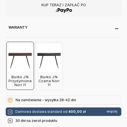
KUP TERAZ I ZAPŁAĆ PO
WARIANTY
Biurko Jfk
Biurko Jfk
Przydymione
Czarne Norr
Norr 11
11
Na zamówienie - wysyłka 28-42 dni
więcej
Darmowa dostawa standard od
400,00 zł
30 dni na zwrot produktu