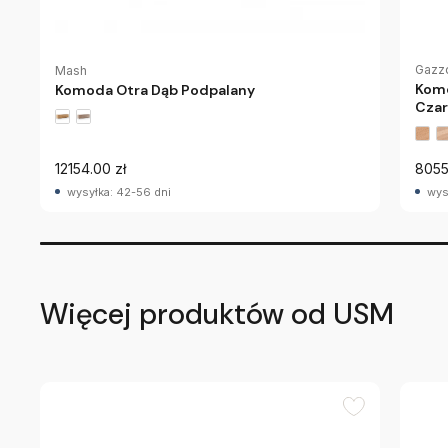
Gazz
Mash
Komo
Komoda Otra Dąb Podpalany
Czar
12154.00 zł
8055
wysyłka: 42-56 dni
wys
Więcej produktów od USM