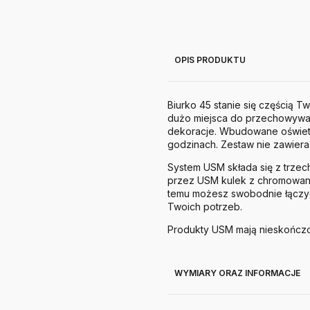
OPIS PRODUKTU
Biurko 45 stanie się częścią 
dużo miejsca do przechowywani
dekoracje. Wbudowane oświetl
godzinach. Zestaw nie zawiera 
System
USM
składa się z trz
przez
USM
kulek z chromowane
temu możesz swobodnie łączyć
Twoich potrzeb.
Produkty
USM
mają nieskończo
WYMIARY ORAZ INFORMACJE