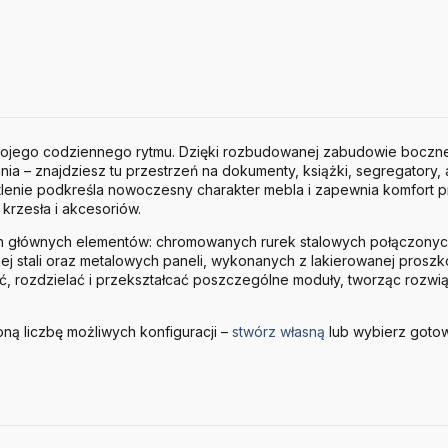
Twojego codziennego rytmu. Dzięki rozbudowanej zabudowie bocznej
a – znajdziesz tu przestrzeń na dokumenty, książki, segregatory,
enie podkreśla nowoczesny charakter mebla i zapewnia komfort 
krzesła i akcesoriów.
ech głównych elementów: chromowanych rurek stalowych połączon
j stali oraz metalowych paneli, wykonanych z lakierowanej proszko
, rozdzielać i przekształcać poszczególne moduły, tworząc rozwi
ną liczbę możliwych konfiguracji –
stwórz własną
lub wybierz goto