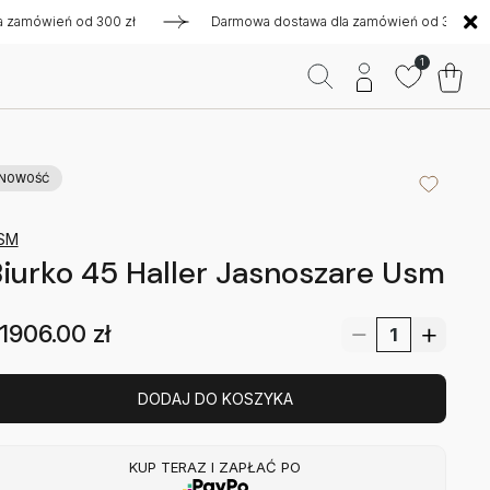
ówień od 300 zł
Darmowa dostawa dla zamówień od 300 zł
1
NOWOŚĆ
SM
iurko 45 Haller Jasnoszare Usm
1906.00
zł
DODAJ DO KOSZYKA
KUP TERAZ I ZAPŁAĆ PO