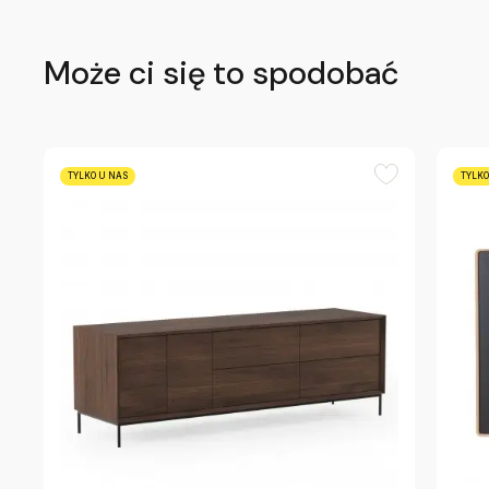
Może ci się to spodobać
TYLKO U NAS
TYLKO