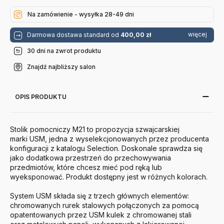
Usm
Na zamówienie - wysyłka 28-49 dni
więcej
Darmowa dostawa standard od
400,00 zł
30 dni na zwrot produktu
Znajdź najbliższy salon
OPIS PRODUKTU
Stolik pomocniczy M21 to propozycja szwajcarskiej
marki
USM
, jedna z wyselekcjonowanych przez producenta
konfiguracji z katalogu Selection. Doskonale sprawdza się
jako dodatkowa przestrzeń do przechowywania
przedmiotów, które chcesz mieć pod ręką lub
wyeksponować. Produkt dostępny jest w różnych kolorach.
System
USM
składa się z trzech głównych elementów:
chromowanych rurek stalowych połączonych za pomocą
opatentowanych przez
USM
kulek z chromowanej stali