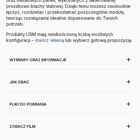
oraz metalowych paneli, wykonanych z lakierowanej
proszkowo blachy stalowej. Dzięki temu możesz swobodnie
łączyć, rozdzielać i przekształcać poszczególne moduły,
tworząc rozwiązania idealnie dopasowane do Twoich
potrzeb.
Produkty
USM
mają nieskończoną liczbę możliwych
konfiguracji –
stwórz własną
lub wybierz gotową propozycję.
WYMIARY ORAZ INFORMACJE
JAK DBAĆ
PLIKI DO POBRANIA
ZOBACZ FILM