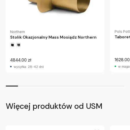
Pols Pot
Northern
Taboret
Stolik Okazjonalny Mass Mosiądz Northern
1628.00
4844.00 zł
w maga
wysyłka: 28-42 dni
Więcej produktów od USM