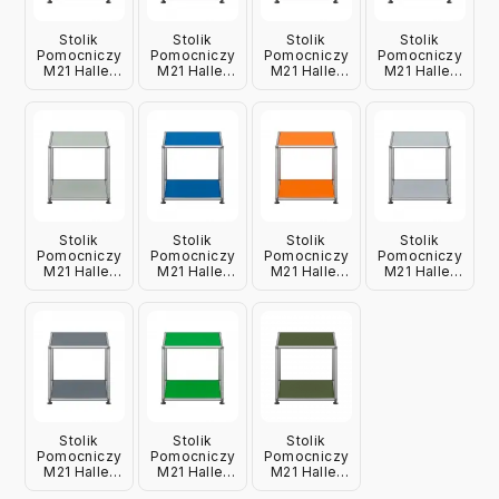
Stolik
Stolik
Stolik
Stolik
Pomocniczy
Pomocniczy
Pomocniczy
Pomocniczy
M21 Haller
M21 Haller
M21 Haller
M21 Haller
Brązowy
Czarny Usm
Czerwony
Granatowy
Usm
Usm
Usm
Stolik
Stolik
Stolik
Stolik
Pomocniczy
Pomocniczy
Pomocniczy
Pomocniczy
M21 Haller
M21 Haller
M21 Haller
M21 Haller
Jasnoszary
Niebieski
Pomarańczowy
Srebrny
Usm
Usm
Usm
Matowy Usm
Stolik
Stolik
Stolik
Pomocniczy
Pomocniczy
Pomocniczy
M21 Haller
M21 Haller
M21 Haller
Szary Usm
Zielony Usm
Oliwkowy