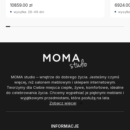
10859.00 zł
6924.00
wysyłka: 28-49 dni
wysyłka
MOMA studio – wnętrze do dobrego życia. Jesteśmy czymś
więcej, niż salonem meblowym i sklepem internetowym.
Tworzymy dla Ciebie miejsca ciepłe, żywe, komfortowe, idealne
do celebrowania życia. Chcemy wypełniać je pięknymi meblami i
wyjątkowymi przedmiotami, które posłużą na lata.
Zobacz więcej
INFORMACJE