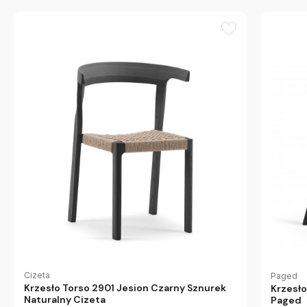
Cizeta
Paged
Krzesło Torso 2901 Jesion Czarny Sznurek
Krzesł
Naturalny Cizeta
Paged