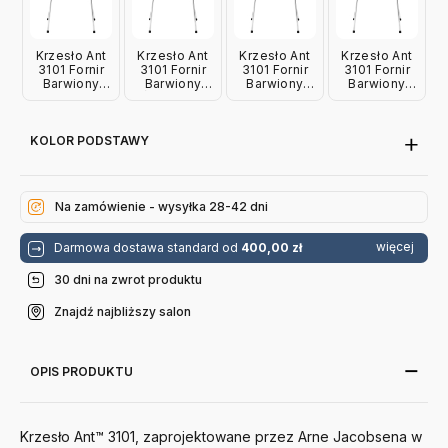
Krzesło Ant
Krzesło Ant
Krzesło Ant
Krzesło Ant
3101 Fornir
3101 Fornir
3101 Fornir
3101 Fornir
Barwiony
Barwiony
Barwiony
Barwiony
Dzika Róża
Żółty Fritz
Pomarańczowy
Wenecka
Fritz Hansen
Hansen
Fritz Hansen
Czerwień
Fritz Hansen
KOLOR PODSTAWY
Na zamówienie - wysyłka 28-42 dni
więcej
Darmowa dostawa standard od
400,00 zł
30 dni na zwrot produktu
Znajdź najbliższy salon
OPIS PRODUKTU
Krzesło Ant™ 3101, zaprojektowane przez Arne Jacobsena w