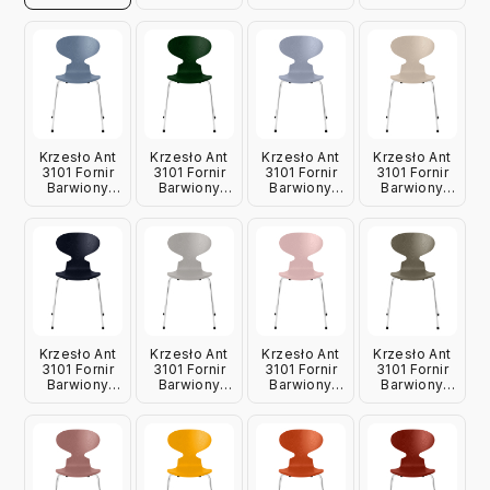
Biały Fritz
Czarny Fritz
Ciemnożółty
Gliniany Brąz
Hansen
Hansen
Fritz Hansen
Fritz Hansen
Krzesło Ant
Krzesło Ant
Krzesło Ant
Krzesło Ant
3101 Fornir
3101 Fornir
3101 Fornir
3101 Fornir
Barwiony
Barwiony
Barwiony
Barwiony
Zgaszony
Leśna Zieleń
Lawendowy
Jasnobeżowy
Błękit Fritz
Fritz Hansen
Fritz Hansen
Fritz Hansen
Hansen
Krzesło Ant
Krzesło Ant
Krzesło Ant
Krzesło Ant
3101 Fornir
3101 Fornir
3101 Fornir
3101 Fornir
Barwiony
Barwiony
Barwiony
Barwiony
Granatowy
Szarość 9
Jasnoróżowy
Oliwkowy
Fritz Hansen
Fritz Hansen
Fritz Hansen
Fritz Hansen