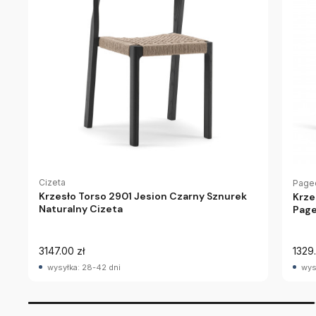
Cizeta
Page
Krzesło Torso 2901 Jesion Czarny Sznurek
Krze
Naturalny Cizeta
Pag
3147.00 zł
1329.
wysyłka: 28-42 dni
wys