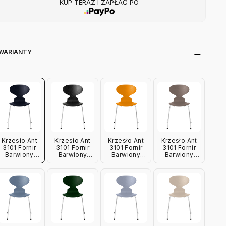
KUP TERAZ I ZAPŁAĆ PO
WARIANTY
Krzesło Ant
Krzesło Ant
Krzesło Ant
Krzesło Ant
3101 Fornir
3101 Fornir
3101 Fornir
3101 Fornir
Barwiony
Barwiony
Barwiony
Barwiony
Granatowy
Czarny Fritz
Ciemnożółty
Gliniany Brąz
Fritz Hansen
Hansen
Fritz Hansen
Fritz Hansen