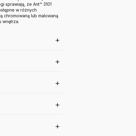
gi sprawiają, że Ant™ 3101
stępne w różnych
tawą chromowaną lub malowaną
u wnętrza.