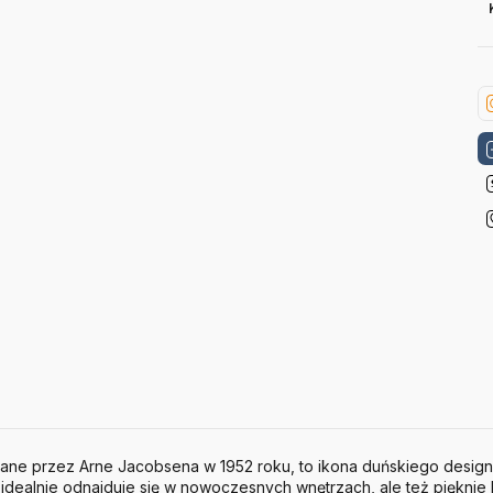
wane przez Arne Jacobsena w 1952 roku, to ikona duńskiego designu
idealnie odnajduje się w nowoczesnych wnętrzach, ale też pięknie k