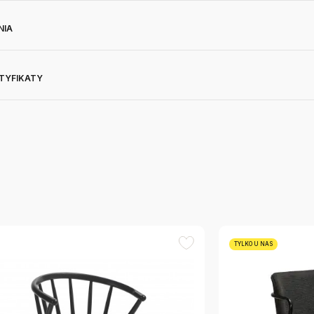
NIA
RTYFIKATY
TYLKO U NAS