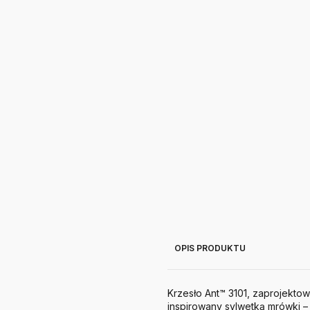
OPIS PRODUKTU
Krzesło Ant™ 3101, zaprojekto
inspirowany sylwetką mrówki – 