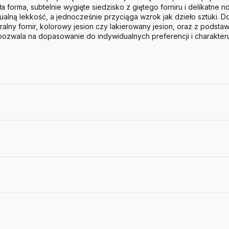
 forma, subtelnie wygięte siedzisko z giętego forniru i delikatne no
alną lekkość, a jednocześnie przyciąga wzrok jak dzieło sztuki.
Do
uralny fornir, kolorowy jesion czy lakierowany jesion, oraz z pods
pozwala na dopasowanie do indywidualnych preferencji i charakter