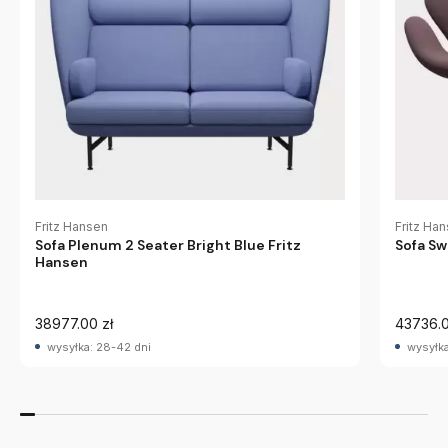
Fritz Hansen
Fritz Ha
Sofa Plenum 2 Seater Bright Blue Fritz
Sofa Sw
Hansen
38977.00 zł
43736.0
wysyłka: 28-42 dni
wysyłka