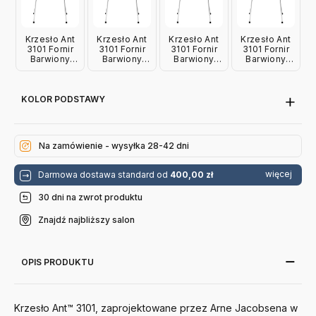
Krzesło Ant
Krzesło Ant
Krzesło Ant
Krzesło Ant
3101 Fornir
3101 Fornir
3101 Fornir
3101 Fornir
Barwiony
Barwiony
Barwiony
Barwiony
Biały Fritz
Dzika Róża
Pomarańczowy
Wenecka
Hansen
Fritz Hansen
Fritz Hansen
Czerwień
Fritz Hansen
KOLOR PODSTAWY
Na zamówienie - wysyłka 28-42 dni
więcej
Darmowa dostawa standard od
400,00 zł
30 dni na zwrot produktu
Znajdź najbliższy salon
OPIS PRODUKTU
Krzesło Ant™ 3101, zaprojektowane przez Arne Jacobsena w