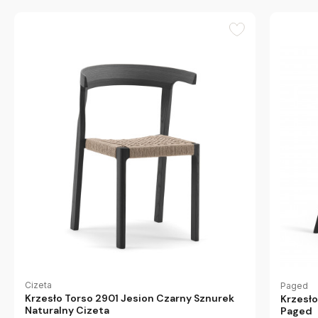
Cizeta
Paged
Krzesło Torso 2901 Jesion Czarny Sznurek
Krzesł
Naturalny Cizeta
Paged