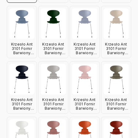
Żółty Fritz
Czarny Fritz
Ciemnożółty
Gliniany Brąz
Hansen
Hansen
Fritz Hansen
Fritz Hansen
Krzesło Ant
Krzesło Ant
Krzesło Ant
Krzesło Ant
3101 Fornir
3101 Fornir
3101 Fornir
3101 Fornir
Barwiony
Barwiony
Barwiony
Barwiony
Zgaszony
Leśna Zieleń
Lawendowy
Jasnobeżowy
Błękit Fritz
Fritz Hansen
Fritz Hansen
Fritz Hansen
Hansen
Krzesło Ant
Krzesło Ant
Krzesło Ant
Krzesło Ant
3101 Fornir
3101 Fornir
3101 Fornir
3101 Fornir
Barwiony
Barwiony
Barwiony
Barwiony
Granatowy
Szarość 9
Jasnoróżowy
Oliwkowy
Fritz Hansen
Fritz Hansen
Fritz Hansen
Fritz Hansen