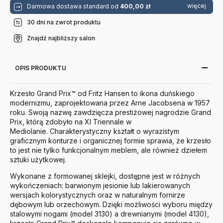
więcej
Darmowa dostawa standard od
400,00 zł
30 dni na zwrot produktu
Znajdź najbliższy salon
OPIS PRODUKTU
Krzesło Grand Prix™ od Fritz Hansen to ikona duńskiego
modernizmu, zaprojektowana przez Arne Jacobsena w 1957
roku.
Swoją nazwę zawdzięcza prestiżowej nagrodzie Grand
Prix, którą zdobyło na XI Triennale w
Mediolanie.
Charakterystyczny kształt o wyrazistym
graficznym konturze i organicznej formie sprawia, że krzesło
to jest nie tylko funkcjonalnym meblem, ale również dziełem
sztuki użytkowej.
Wykonane z formowanej sklejki, dostępne jest w różnych
wykończeniach: barwionym jesionie lub lakierowanych
wersjach kolorystycznych oraz w naturalnym fornirze
dębowym lub orzechowym.
Dzięki możliwości wyboru między
stalowymi nogami (model 3130) a drewnianymi (model 4130),