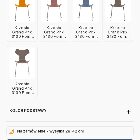
Krzesło
Krzesło
Krzesło
Krzesło
Grand Prix
Grand Prix
Grand Prix
Grand Prix
3130 Fornir
3130 Fornir
3130 Fornir
3130 Fornir
Barwiony
Barwiony
Barwiony
Barwiony
Ciemnożółty
Dzika Róża
Zgaszony
Gliniany Brąz
Fritz Hansen
Fritz Hansen
Błękit Fritz
Fritz Hansen
Hansen
Krzesło
Grand Prix
3130 Fornir
Lakierowany
Gliniany Brąz
Fritz Hansen
KOLOR PODSTAWY
Na zamówienie - wysyłka 28-42 dni