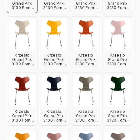
Grand Prix
Grand Prix
Grand Prix
Grand Prix
3130 Fornir
3130 Fornir
3130 Fornir
3130 Fornir
Barwiony
Barwiony
Barwiony
Barwiony
Lawendowy
Biały Fritz
Szarość 9
Czarny Fritz
Fritz Hansen
Hansen
Fritz Hansen
Hansen
Krzesło
Krzesło
Krzesło
Krzesło
Grand Prix
Grand Prix
Grand Prix
Grand Prix
3130 Fornir
3130 Fornir
3130 Fornir
3130 Fornir
Barwiony
Barwiony
Barwiony
Barwiony
Jasnobeżowy
Żółty Fritz
Pomarańczowy
Jasnoróżowy
Fritz Hansen
Hansen
Fritz Hansen
Fritz Hansen
Krzesło
Krzesło
Krzesło
Krzesło
Grand Prix
Grand Prix
Grand Prix
Grand Prix
3130 Fornir
3130 Fornir
3130 Fornir
3130 Fornir
Barwiony
Barwiony
Barwiony
Barwiony
Wenecka
Granatowy
Oliwkowy
Leśna Zieleń
Czerwień
Fritz Hansen
Fritz Hansen
Fritz Hansen
Fritz Hansen