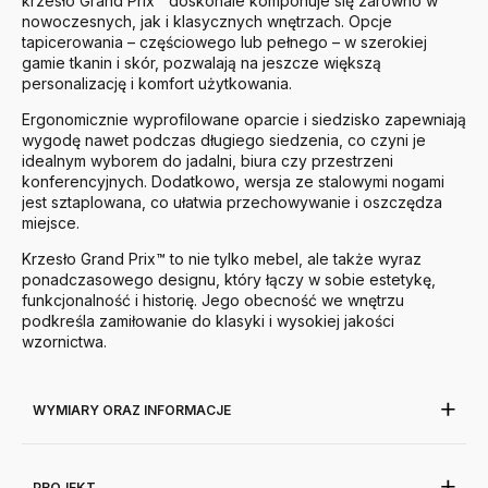
krzesło Grand Prix™ doskonale komponuje się zarówno w
nowoczesnych, jak i klasycznych wnętrzach.
Opcje
tapicerowania – częściowego lub pełnego – w szerokiej
gamie tkanin i skór, pozwalają na jeszcze większą
personalizację i komfort użytkowania.
Ergonomicznie wyprofilowane oparcie i siedzisko zapewniają
wygodę nawet podczas długiego siedzenia, co czyni je
idealnym wyborem do jadalni, biura czy przestrzeni
konferencyjnych.
Dodatkowo, wersja ze stalowymi nogami
jest sztaplowana, co ułatwia przechowywanie i oszczędza
miejsce.
Krzesło Grand Prix™ to nie tylko mebel, ale także wyraz
ponadczasowego designu, który łączy w sobie estetykę,
funkcjonalność i historię.
Jego obecność we wnętrzu
podkreśla zamiłowanie do klasyki i wysokiej jakości
wzornictwa.
WYMIARY ORAZ INFORMACJE
PROJEKT