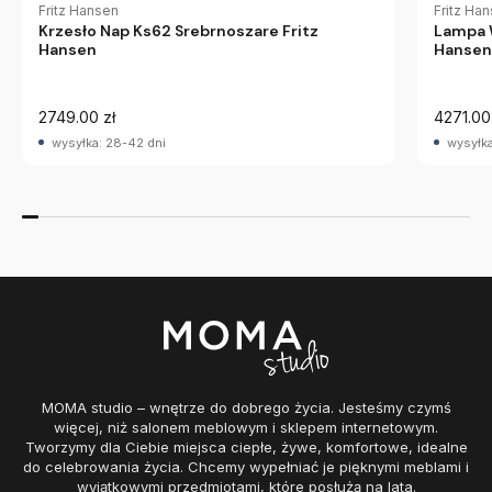
Fritz Hansen
Fritz Ha
Krzesło Nap Ks62 Srebrnoszare Fritz
Lampa W
Hansen
Hansen
2749.00 zł
4271.00
wysyłka: 28-42 dni
wysyłka
MOMA studio – wnętrze do dobrego życia. Jesteśmy czymś
więcej, niż salonem meblowym i sklepem internetowym.
Tworzymy dla Ciebie miejsca ciepłe, żywe, komfortowe, idealne
do celebrowania życia. Chcemy wypełniać je pięknymi meblami i
wyjątkowymi przedmiotami, które posłużą na lata.