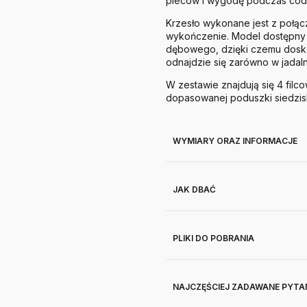
pleców i wygodę podczas cod
Krzesło wykonane jest z połącz
wykończenie. Model dostępny j
dębowego, dzięki czemu dosko
odnajdzie się zarówno w jadaln
W zestawie znajdują się 4 fil
dopasowanej poduszki siedzis
WYMIARY ORAZ INFORMACJE
JAK DBAĆ
PLIKI DO POBRANIA
NAJCZĘŚCIEJ ZADAWANE PYTA