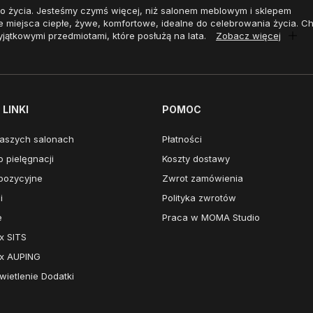
o życia. Jesteśmy czymś więcej, niż salonem meblowym i sklepem
e miejsca ciepłe, żywe, komfortowe, idealne do celebrowania życia. 
yjątkowymi przedmiotami, które posłużą na lata.
Zobacz więcej
LINKI
POMOC
aszych salonach
Płatności
 pielęgnacji
Koszty dostawy
pozycyjne
Zwrot zamówienia
i
Polityka zwrotów
e
Praca w MOMA Studio
x SITS
x AUPING
ietlenie Dodatki