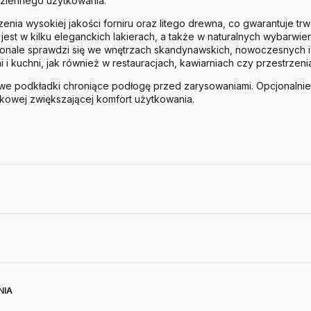
ziennego użytkowania.
enia wysokiej jakości forniru oraz litego drewna, co gwarantuje trw
est w kilku eleganckich lakierach, a także w naturalnych wybarwi
nale sprawdzi się we wnętrzach skandynawskich, nowoczesnych i 
i i kuchni, jak również w restauracjach, kawiarniach czy przestrzen
cowe podkładki chroniące podłogę przed zarysowaniami. Opcjonalnie
kowej zwiększającej komfort użytkowania.
NIA