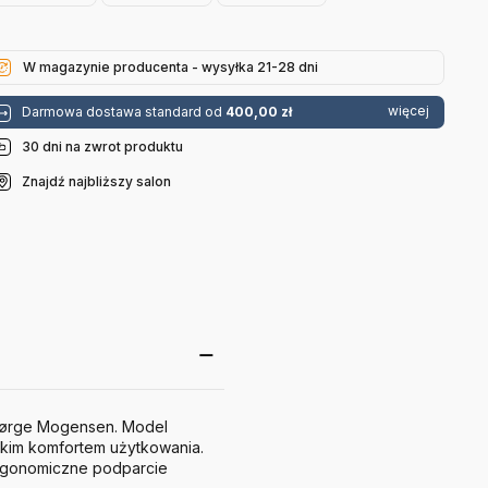
Hay
W magazynie producenta - wysyłka 21-28 dni
więcej
Darmowa dostawa standard od
400,00 zł
30 dni na zwrot produktu
Znajdź najbliższy salon
ørge Mogensen
. Model
okim komfortem użytkowania.
ergonomiczne podparcie