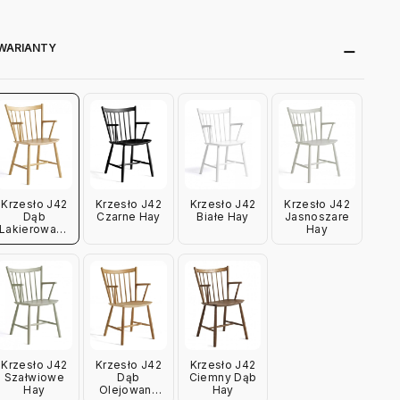
WARIANTY
Krzesło J42
Krzesło J42
Krzesło J42
Krzesło J42
Dąb
Czarne Hay
Białe Hay
Jasnoszare
Lakierowany
Hay
Hay
Krzesło J42
Krzesło J42
Krzesło J42
Szałwiowe
Dąb
Ciemny Dąb
Hay
Olejowany
Hay