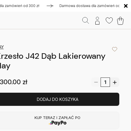
amówień od 300 zł
Darmowa dostawa dla zamówień od 300 zł
AY
rzesło J42 Dąb Lakierowany
Hay
300.00
zł
DODAJ DO KOSZYKA
KUP TERAZ I ZAPŁAĆ PO