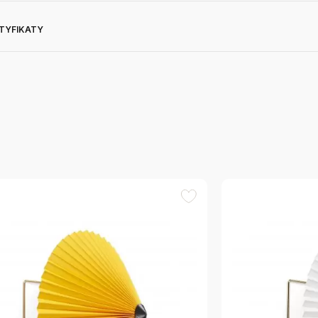
RTYFIKATY