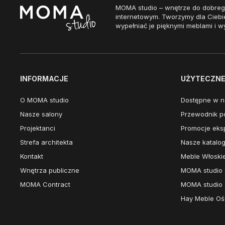
MOMA studio – wnętrze do dobreg
internetowym. Tworzymy dla Ciebi
wypełniać je pięknymi meblami i w
INFORMACJE
UŻYTECZNE 
O MOMA studio
Dostępne w n
Nasze salony
Przewodnik po
Projektanci
Promocje eks
Strefa architekta
Nasze katalog
Kontakt
Meble Włoski
Wnętrza publiczne
MOMA studio 
MOMA Contract
MOMA studio 
Hay Meble Ośw