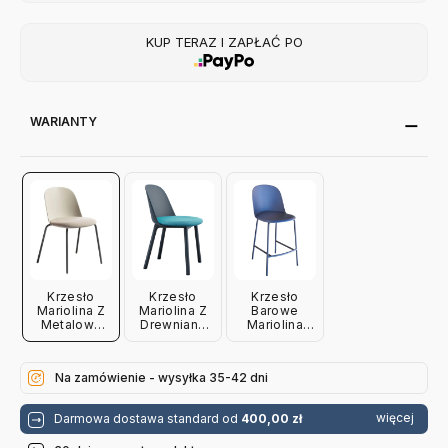
KUP TERAZ I ZAPŁAĆ PO
WARIANTY
Krzesło
Krzesło
Krzesło
Mariolina Z
Mariolina Z
Barowe
Metalową
Drewnianą
Mariolina
Podstawą
Podstawą
Miniforms
Miniforms
Miniforms
Na zamówienie - wysyłka 35-42 dni
więcej
Darmowa dostawa standard od
400,00 zł