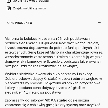
30 dni na zwrot produktu
Znajdź najbliższy salon
OPIS PRODUKTU
Mariolina to kolekcja krzeseł na różnych podstawach i
różnych siedziskach. Dzięki wielu możliwym konfiguracjom,
krzesła można dopasować do potrzeb funkcjonalnych jak i
estetycznych. Serię krzeseł Mariolina charakteryzuje również
wszechstronność zastosowania. Świetnie zaaranżują wnętrza
domowe jak i komercyjne (krzesło z podstawą lakierowaną i
bez poduszki można użytkować na zewnątrz).
Wybierz siedzisko ewentualnie kolor tkaniny lub skóry.
Dobierz odpowiadający Ci stelaż krzesła i odmień wnętrze w
niepowtarzalny sposób. Dołączony wzornik to przykładowe
kolory, a podana cena dotyczy krzesła z "gładkim
siedziskiem" z metalową podstawą.
zapraszamy do salonów
MOMA studio
gdzie można
zapoznać się z całkowitą gamą kolorystyczną oraz uzyskać