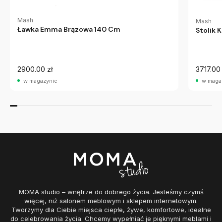
Mash
Mash
Ławka Emma Brązowa 140 Cm
Stolik
2900.00 zł
3717.00 
w magazynie
w maga
MOMA studio – wnętrze do dobrego życia. Jesteśmy czymś
więcej, niż salonem meblowym i sklepem internetowym.
Tworzymy dla Ciebie miejsca ciepłe, żywe, komfortowe, idealne
do celebrowania życia. Chcemy wypełniać je pięknymi meblami i