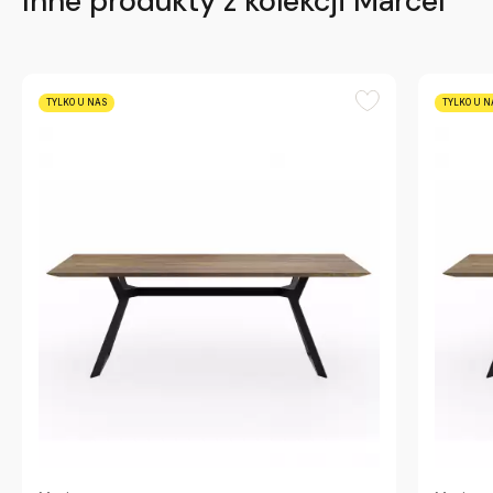
Inne produkty z kolekcji Marcel
TYLKO U NAS
TYLKO U N