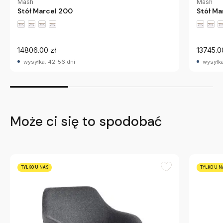
Mash
Mash
Stół Marcel 200
Stół Ma
14806.00 zł
13745.0
wysyłka: 42-56 dni
wysyłka
Może ci się to spodobać
TYLKO U NAS
TYLKO U N