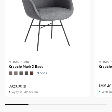
MOMA Studio
MOMA St
Krzesło Mark X Base
Krzesło
+3 opcji
1295.40 
3823.00 zł
w maga
wysyłka: 42-56 dni