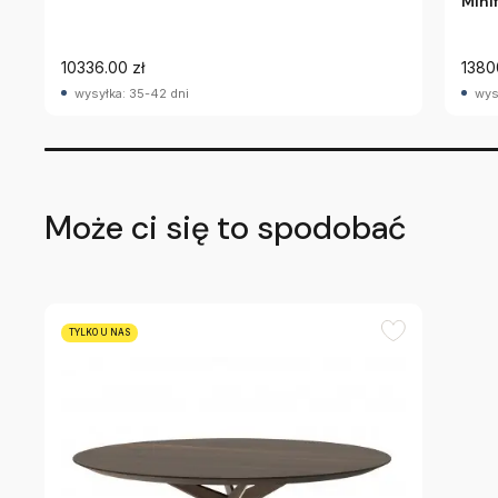
Mini
10336.00 zł
1380
wysyłka: 35-42 dni
wys
Może ci się to spodobać
TYLKO U NAS