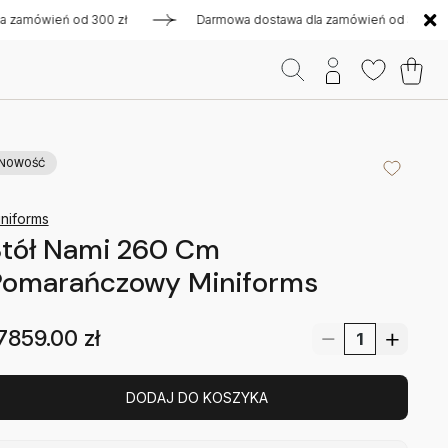
ówień od 300 zł
Darmowa dostawa dla zamówień od 300 zł
NOWOŚĆ
niforms
Stół Nami 260 Cm
Pomarańczowy Miniforms
7859.00
zł
DODAJ DO KOSZYKA