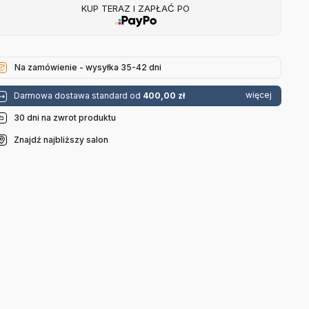
KUP TERAZ I ZAPŁAĆ PO
Na zamówienie - wysyłka 35-42 dni
więcej
Darmowa dostawa standard od
400,00 zł
30 dni na zwrot produktu
Znajdź najbliższy salon