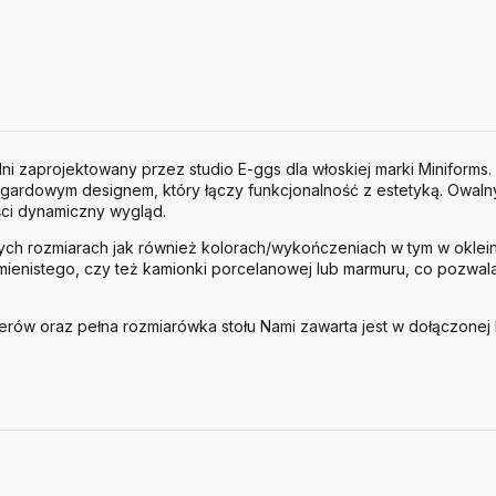
lni zaprojektowany przez studio E-ggs dla włoskiej marki Miniform
ngardowym designem, który łączy funkcjonalność z estetyką. Owalny 
ści dynamiczny wygląd.
nych rozmiarach jak również kolorach/wykończeniach w tym w oklein
mienistego, czy też
kamionki porcelanowej lub marmuru,
co pozwal
erów oraz pełna rozmiarówka stołu Nami zawarta jest w dołączonej 