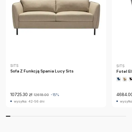
SITS
SITS
Sofa Z Funkcją Spania Lucy Sits
Fotel E
10725.30 zł
4684.00
12618.00
-15%
wysyłka: 42-56 dni
wysyłka