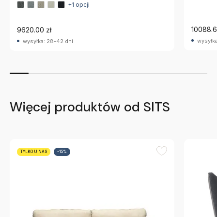
+1 opcji
10088.6
9620.00 zł
wysyłka
wysyłka: 28-42 dni
Więcej produktów od SITS
TYLKO U NAS
-15%