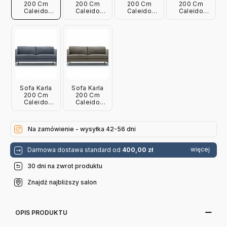
200 Cm
200 Cm
200 Cm
200 Cm
Caleido
Caleido
Caleido
Caleido
Stampato
Stampato
Stampato
Stampato
Oliwkowa
Jasnoszara
Niebieska
Naturalna
Sits
Sits
Sits
Sits
Sofa Karla
Sofa Karla
200 Cm
200 Cm
Caleido
Caleido
Stampato
Stampato
Granatowa
Szarobrązowa
Sits
Sits
Na zamówienie - wysyłka 42-56 dni
więcej
Darmowa dostawa standard od
400,00 zł
30 dni na zwrot produktu
Znajdź najbliższy salon
OPIS PRODUKTU