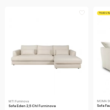
TYLKO U N
MOMA St
MTI Furninova
Sofa F
Sofa Eden 2,5 Chl Furninova