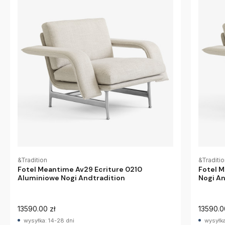
&Tradition
&Traditi
Fotel Meantime Av29 Ecriture 0210
Fotel M
Aluminiowe Nogi Andtradition
Nogi An
13590.00 zł
13590.0
wysyłka: 14-28 dni
wysyłka