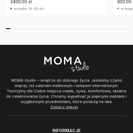
2400.00 zł
903.00 
wysyłka: 14-28 dni
w maga
MOMA studio – wnętrze do dobrego życia. Jesteśmy czymś
więcej, niż salonem meblowym i sklepem internetowym.
Tworzymy dla Ciebie miejsca ciepłe, żywe, komfortowe, idealne
do celebrowania życia. Chcemy wypełniać je pięknymi meblami i
wyjątkowymi przedmiotami, które posłużą na lata.
Zobacz więcej
INFORMACJE