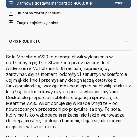
więcej
Darmowa dostawa standard od
400,00 zł
30 dni na zwrot produktu
Znajdź najbliższy salon
OPIS PRODUKTU
Sofa Meantime AV30 to esencja chwili wytchnienia w
codziennym pędzie. Stworzona przez uznany duet
Anderssen & Voll dla marki &Tradition, zaprasza, by
zatrzymać się na moment, odprężyć i zanurzyć w komforcie.
Jej miękkie linie i przemyślany design łączą estetykę z
funkcjonalnością, tworząc idealne miejsce na chwilę relaksu z
książką, kubkiem kawy czy po prostu własnymi myślami.
Doskonałe proporcje i subtelna elegancja sprawiają, że
Meantime AV30 wkomponuje się w każde wnętrze – od
nowoczesnych przestrzeni po przytulne salony. To sofa,
który nie tylko wzbogaca aranżację, ale także wprowadza
do niej atmosferę spokoju i harmonii, stając się ulubionym
miejscem w Twoim domu.