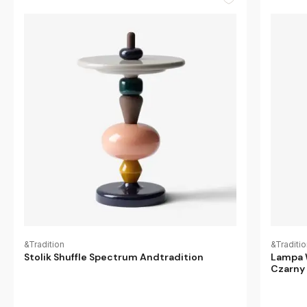
&Tradition
&Traditi
Stolik Shuffle Spectrum Andtradition
Lampa 
Czarny