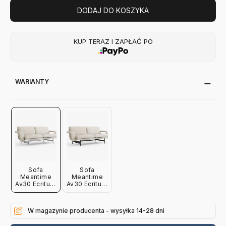
DODAJ DO KOSZYKA
KUP TERAZ I ZAPŁAĆ PO
WARIANTY
Sofa
Sofa
Meantime
Meantime
Av30 Ecriture
Av30 Ecriture
0210
0210 Czarne
Aluminiowe
Nogi
Nogi
Andtradition
W magazynie producenta - wysyłka 14-28 dni
Andtradition