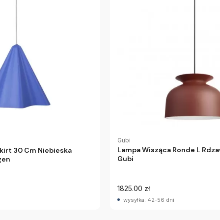
Gubi
Lampa Wisząca Ronde L Rdz
kirt 30 Cm Niebieska
Gubi
gen
1825.00 zł
wysyłka: 42-56 dni