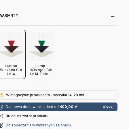
WARIANTY
Lampa
Lampa
Wisząca Gio
Wisząca Gio
Ln14
Ln14 Zielona
Czerwona
Andtradition
Andtradition
W magazynie producenta - wysyłka 14-28 dni
więcej
Darmowa dostawa standard od
400,00 zł
30 dni na zwrot produktu
Do zobaczenia w wybranych salonach