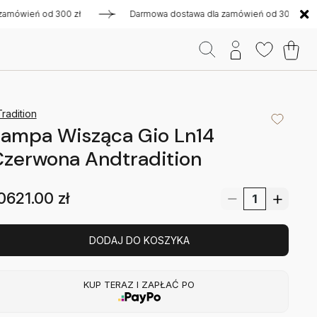
ień od 300 zł
Darmowa dostawa dla zamówień od 300 zł
radition
Lampa Wisząca Gio Ln14
zerwona Andtradition
0621.00
zł
DODAJ DO KOSZYKA
KUP TERAZ I ZAPŁAĆ PO