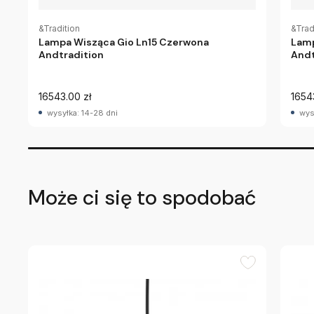
&Tradition
&Trad
Lampa Wisząca Gio Ln15 Czerwona
Lamp
Andtradition
Andt
16543.00 zł
1654
wysyłka: 14-28 dni
wys
Może ci się to spodobać