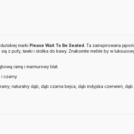
duńskiej marki
Please
Wait
To
Be
Seated
. Ta zainspirowana japo
ię z pufy, ławki i stolika do kawy. Znakomite meble by w luksusowy
ębową ramę i marmurowy blat.
 i czarny
amy; naturalny dąb, dąb czarna bejca, dąb indyjska czerwień, dąb