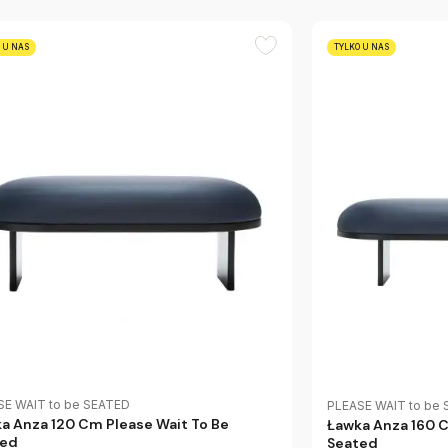
 U NAS
TYLKO U NAS
SE WAIT to be SEATED
PLEASE WAIT to be
a Anza 120 Cm Please Wait To Be
Ławka Anza 160 C
ted
Seated