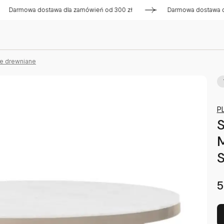
mowa dostawa dla zamówień od 300 zł
Darmowa dostawa dla za
we drewniane
P
S
M
5