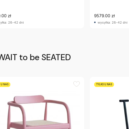
.00 zł
9579.00 zł
yłka: 28-42 dni
wysyłka: 28-42 dni
WAIT to be SEATED
 U NAS
TYLKO U NAS