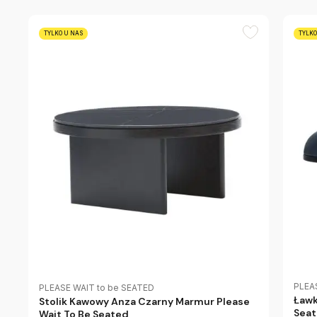
TYLKO U NAS
TYLKO
PLEA
PLEASE WAIT to be SEATED
Ławk
Stolik Kawowy Anza Czarny Marmur Please
Sea
Wait To Be Seated