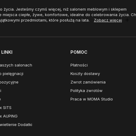
o życia. Jesteśmy czymś więcej, niż salonem meblowym i sklepem
e miejsca ciepłe, żywe, komfortowe, idealne do celebrowania życia. 
yjątkowymi przedmiotami, które posłużą na lata.
Zobacz więcej
LINKI
POMOC
aszych salonach
Płatności
 pielęgnacji
Koszty dostawy
pozycyjne
Zwrot zamówienia
i
Polityka zwrotów
e
Praca w MOMA Studio
x SITS
x AUPING
ietlenie Dodatki