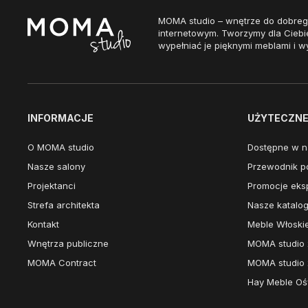
MOMA studio – wnętrze do dobreg
internetowym. Tworzymy dla Ciebi
wypełniać je pięknymi meblami i w
INFORMACJE
UŻYTECZNE 
O MOMA studio
Dostępne w n
Nasze salony
Przewodnik po
Projektanci
Promocje eks
Strefa architekta
Nasze katalog
Kontakt
Meble Włoski
Wnętrza publiczne
MOMA studio 
MOMA Contract
MOMA studio 
Hay Meble Ośw