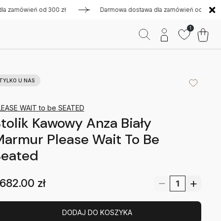
mówień od 300 zł
Darmowa dostawa dla zamówień od 300 zł
1
TYLKO U NAS
LEASE WAIT to be SEATED
tolik Kawowy Anza Biały
armur Please Wait To Be
Seated
682.00
zł
DODAJ DO KOSZYKA