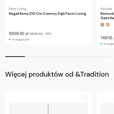
Gazzda
Ferm Living
Komoda
Regał Kona 210 Cm Ciemny Dąb Ferm Living
Gazzda
10506.60 zł
11674.00
-10%
7491.15 
w magazynie
w maga
Więcej produktów od &Tradition