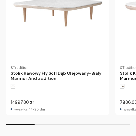
&Traditi
&Tradition
Stolik 
Stolik Kawowy Fly Sc11 Dąb Olejowany-Biały
Marmur
Marmur Andtradition
7806.00
14997.00 zł
wysyłka
wysyłka: 14-28 dni