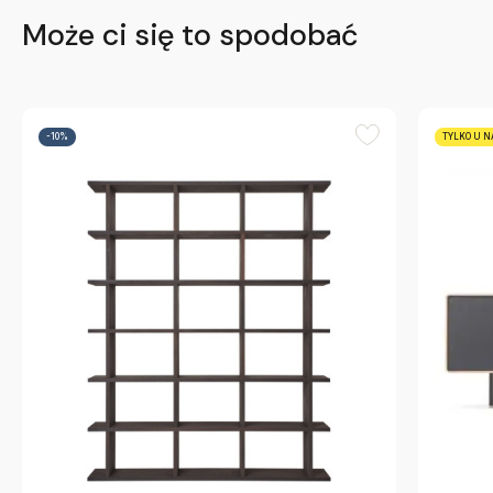
Może ci się to spodobać
-10%
TYLKO U N