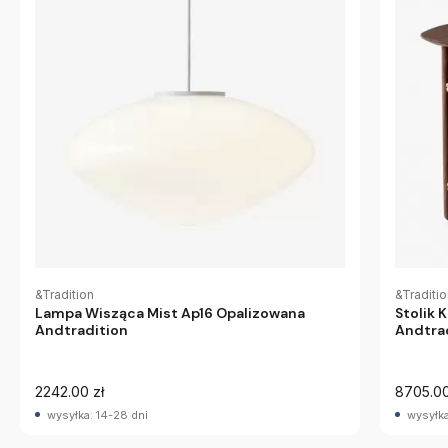
&Tradition
&Traditi
Lampa Wisząca Mist Ap16 Opalizowana
Stolik
Andtradition
Andtra
2242.00 zł
8705.00
wysyłka: 14-28 dni
wysyłka