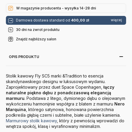
Czarny
Biały Marmur
Marmur
Andtradition
W magazynie producenta - wysyłka 14-28 dni
Andtradition
więcej
Darmowa dostawa standard od
400,00 zł
30 dni na zwrot produktu
Znajdź najbliższy salon
OPIS PRODUKTU
Stolik kawowy Fly SC5 marki &Tradition to esencja
skandynawskiego designu w luksusowym wydaniu.
Zaprojektowany przez duet Space Copenhagen,
łączy
naturalne piękno dębu z ponadczasową elegancją
marmuru
. Podstawa z litego, dymionego dębu o olejowanym
wykończeniu harmonijnie współgra z blatem z marmuru
Nero
Marquina
, którego satynowa, honowana powierzchnia
podkreśla głębię czerni i subtelne, białe użylenie kamienia.
Marmurowy stolik kawowy
, który z pewnością wprowadzi do
wnętrza spokój, klasę i wyrafinowany minimalizm.