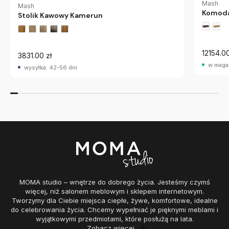
Mash
Mash
Komoda 
Stolik Kawowy Kamerun
12154.00
3831.00 zł
w maga
wysyłka: 42-56 dni
MOMA studio – wnętrze do dobrego życia. Jesteśmy czymś
więcej, niż salonem meblowym i sklepem internetowym.
Tworzymy dla Ciebie miejsca ciepłe, żywe, komfortowe, idealne
do celebrowania życia. Chcemy wypełniać je pięknymi meblami i
wyjątkowymi przedmiotami, które posłużą na lata.
Zobacz więcej