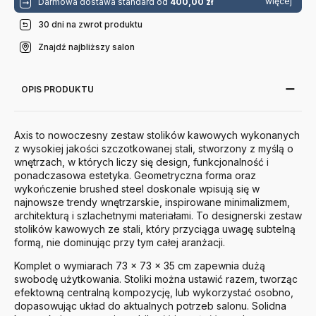
więcej
Darmowa dostawa standard od
400,00 zł
30 dni na zwrot produktu
Znajdź najbliższy salon
OPIS PRODUKTU
Axis to nowoczesny zestaw stolików kawowych wykonanych
z wysokiej jakości szczotkowanej stali, stworzony z myślą o
wnętrzach, w których liczy się design, funkcjonalność i
ponadczasowa estetyka. Geometryczna forma oraz
wykończenie brushed steel doskonale wpisują się w
najnowsze trendy wnętrzarskie, inspirowane minimalizmem,
architekturą i szlachetnymi materiałami. To designerski zestaw
stolików kawowych ze stali, który przyciąga uwagę subtelną
formą, nie dominując przy tym całej aranżacji.
Komplet o wymiarach 73 × 73 × 35 cm zapewnia dużą
swobodę użytkowania. Stoliki można ustawić razem, tworząc
efektowną centralną kompozycję, lub wykorzystać osobno,
dopasowując układ do aktualnych potrzeb salonu. Solidna