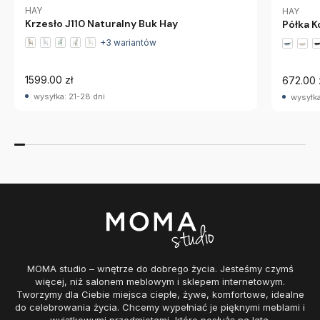
HAY
HAY
Krzesło J110 Naturalny Buk Hay
Półka 
+3 wariantów
1599.00 zł
672.00 
wysyłka: 21-28 dni
wysyłka
MOMA studio – wnętrze do dobrego życia. Jesteśmy czymś
więcej, niż salonem meblowym i sklepem internetowym.
Tworzymy dla Ciebie miejsca ciepłe, żywe, komfortowe, idealne
do celebrowania życia. Chcemy wypełniać je pięknymi meblami i