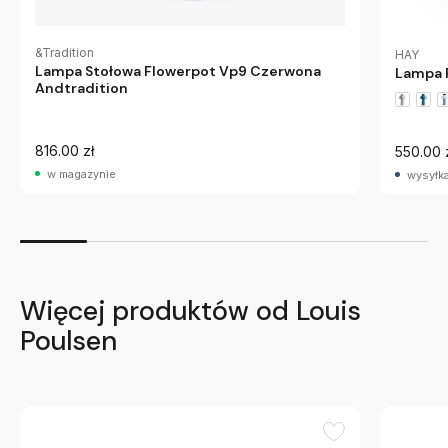
&Tradition
HAY
Lampa Stołowa Flowerpot Vp9 Czerwona
Lampa P
Andtradition
816.00 zł
550.00 
w magazynie
wysyłka
Więcej produktów od Louis
Poulsen