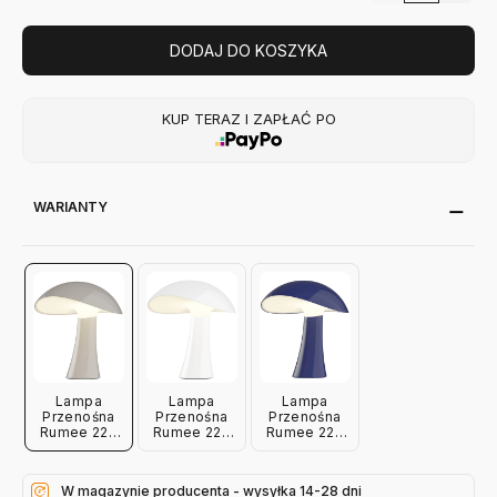
DODAJ DO KOSZYKA
KUP TERAZ I ZAPŁAĆ PO
WARIANTY
Lampa
Lampa
Lampa
Przenośna
Przenośna
Przenośna
Rumee 220
Rumee 220
Rumee 220
Szara Louis
Biała Louis
Niebieska
Poulsen
Poulsen
Louis
Poulsen
W magazynie producenta - wysyłka 14-28 dni