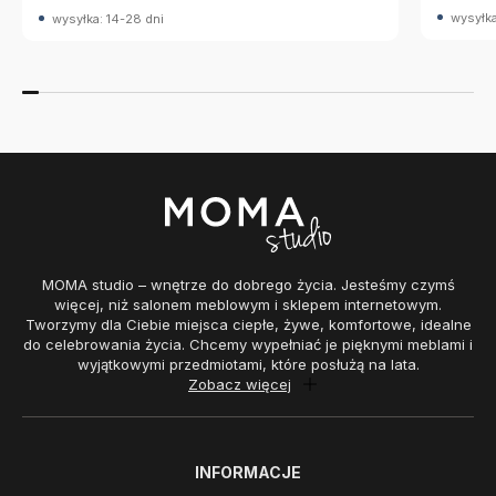
wysyłka
wysyłka: 14-28 dni
MOMA studio – wnętrze do dobrego życia. Jesteśmy czymś
więcej, niż salonem meblowym i sklepem internetowym.
Tworzymy dla Ciebie miejsca ciepłe, żywe, komfortowe, idealne
do celebrowania życia. Chcemy wypełniać je pięknymi meblami i
wyjątkowymi przedmiotami, które posłużą na lata.
Zobacz więcej
INFORMACJE