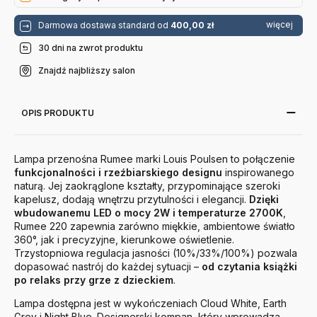
więcej
Darmowa dostawa standard od
400,00 zł
30 dni na zwrot produktu
Znajdź najbliższy salon
OPIS PRODUKTU
Lampa przenośna Rumee marki Louis Poulsen to połączenie
funkcjonalności i rzeźbiarskiego designu
inspirowanego
naturą. Jej zaokrąglone kształty, przypominające szeroki
kapelusz, dodają wnętrzu przytulności i elegancji.
Dzięki
wbudowanemu LED o mocy 2W i temperaturze 2700K
,
Rumee 220 zapewnia zarówno miękkie, ambientowe światło
360°, jak i precyzyjne, kierunkowe oświetlenie.
Trzystopniowa regulacja jasności (10%/33%/100%) pozwala
dopasować nastrój do każdej sytuacji –
od czytania książki
po relaks przy grze z dzieckiem
.
Lampa dostępna jest w wykończeniach Cloud White, Earth
Grey i Night Blue. Designerski kompan, który wprowadza