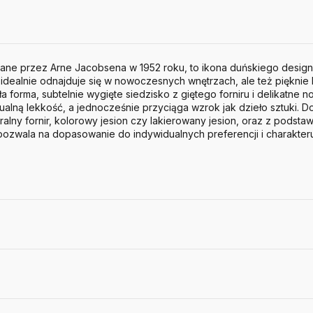
wane przez Arne Jacobsena w 1952 roku, to ikona duńskiego designu
idealnie odnajduje się w nowoczesnych wnętrzach, ale też pięknie k
 forma, subtelnie wygięte siedzisko z giętego forniru i delikatne no
alną lekkość, a jednocześnie przyciąga wzrok jak dzieło sztuki.
Do
uralny fornir, kolorowy jesion czy lakierowany jesion, oraz z pods
pozwala na dopasowanie do indywidualnych preferencji i charakter