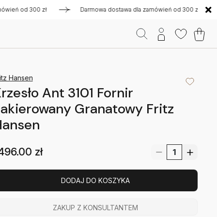
ń od 300 zł
Darmowa dostawa dla zamówień od 300 zł
D
itz Hansen
rzesło Ant 3101 Fornir
akierowany Granatowy Fritz
Hansen
496.00
zł
DODAJ DO KOSZYKA
ZAKUP Z KONSULTANTEM