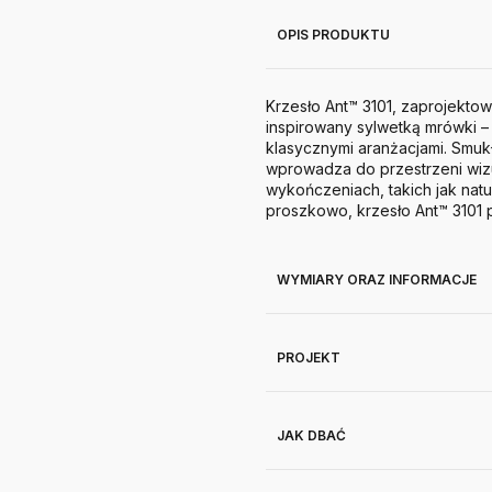
OPIS PRODUKTU
Krzesło Ant™ 3101, zaprojekto
inspirowany sylwetką mrówki – 
klasycznymi aranżacjami. Smukła
wprowadza do przestrzeni wizu
wykończeniach, takich jak nat
proszkowo, krzesło Ant™ 3101 
WYMIARY ORAZ INFORMACJE
PROJEKT
JAK DBAĆ