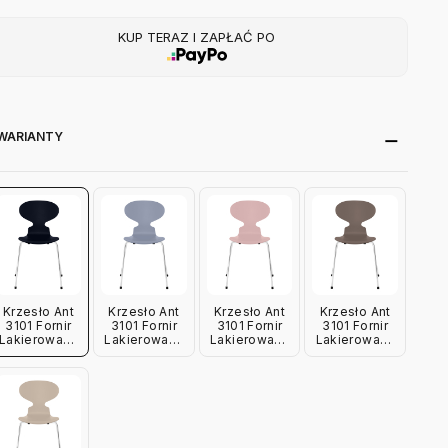
KUP TERAZ I ZAPŁAĆ PO
WARIANTY
Krzesło Ant
Krzesło Ant
Krzesło Ant
Krzesło Ant
3101 Fornir
3101 Fornir
3101 Fornir
3101 Fornir
Lakierowany
Lakierowany
Lakierowany
Lakierowany
Granatowy
Lawendowy
Jasnoróżowy
Gliniany Brąz
Fritz Hansen
Fritz Hansen
Fritz Hansen
Fritz Hansen