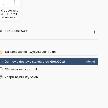
Krzesło Ant
3101 Fornir
Lakierowany
Jasnobeżowy
Fritz Hansen
KOLOR PODSTAWY
Na zamówienie - wysyłka 28-42 dni
więcej
Darmowa dostawa standard od
400,00 zł
30 dni na zwrot produktu
Znajdź najbliższy salon