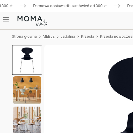
 zł
Darmowa dostawa dla zamówień od 300 zł
Darmowa d
Strona główna
MEBLE
Jadalnia
Krzesła
Krzesła nowoczes