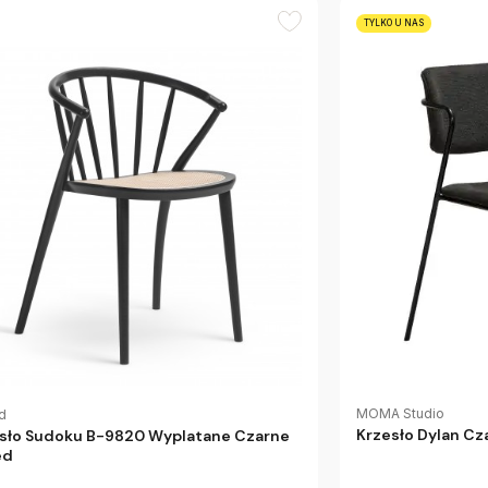
TYLKO U NAS
MOMA Studio
d
Krzesło Dylan Cz
sło Sudoku B-9820 Wyplatane Czarne
ed