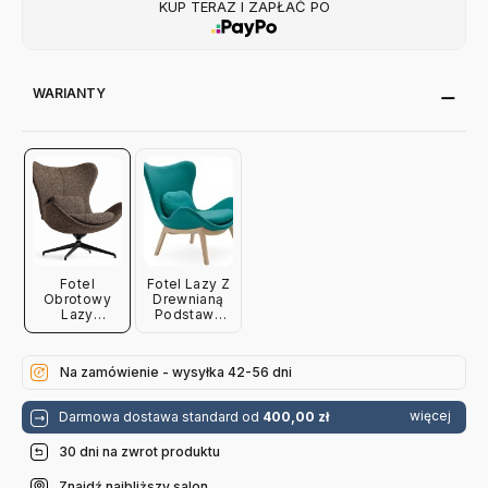
KUP TERAZ I ZAPŁAĆ PO
WARIANTY
Fotel
Fotel Lazy Z
Obrotowy
Drewnianą
Lazy
Podstawą
Calligaris
Calligaris
Na zamówienie - wysyłka 42-56 dni
więcej
Darmowa dostawa standard od
400,00 zł
30 dni na zwrot produktu
Znajdź najbliższy salon