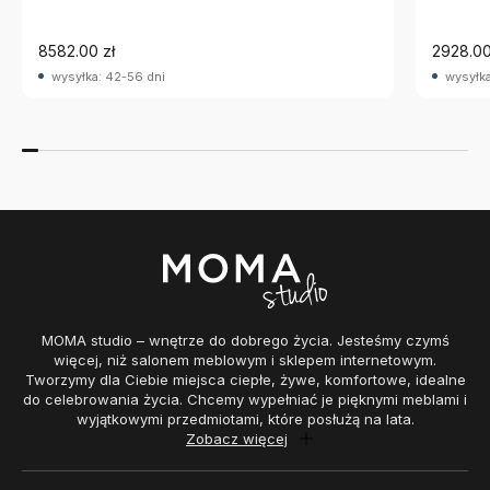
8582.00 zł
2928.00
wysyłka: 42-56 dni
wysyłka
MOMA studio – wnętrze do dobrego życia. Jesteśmy czymś
więcej, niż salonem meblowym i sklepem internetowym.
Tworzymy dla Ciebie miejsca ciepłe, żywe, komfortowe, idealne
do celebrowania życia. Chcemy wypełniać je pięknymi meblami i
wyjątkowymi przedmiotami, które posłużą na lata.
Zobacz więcej