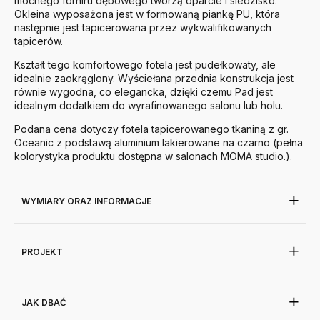
mocnego forniru dębowego tworzą oparcie i siedzisko.
Okleina wyposażona jest w formowaną piankę PU, która
następnie jest tapicerowana przez wykwalifikowanych
tapicerów.
Kształt tego komfortowego fotela jest pudełkowaty, ale
idealnie zaokrąglony. Wyściełana przednia konstrukcja jest
równie wygodna, co elegancka, dzięki czemu Pad jest
idealnym dodatkiem do wyrafinowanego salonu lub holu.
Podana cena dotyczy fotela tapicerowanego tkaniną z gr.
Oceanic z podstawą aluminium lakierowane na czarno (pełna
kolorystyka produktu dostępna w salonach MOMA studio.).
WYMIARY ORAZ INFORMACJE
PROJEKT
JAK DBAĆ