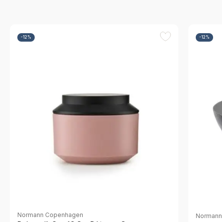
-12%
-12%
Normann Copenhagen
Normann