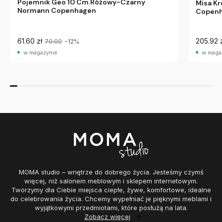
Pojemnik Geo 10 Cm Różowy-Czarny
Misa Kr
Normann Copenhagen
Copen
61.60 zł
205.92 
70.00
-12%
w magazynie
w maga
MOMA studio – wnętrze do dobrego życia. Jesteśmy czymś
więcej, niż salonem meblowym i sklepem internetowym.
Tworzymy dla Ciebie miejsca ciepłe, żywe, komfortowe, idealne
do celebrowania życia. Chcemy wypełniać je pięknymi meblami i
wyjątkowymi przedmiotami, które posłużą na lata.
Zobacz więcej